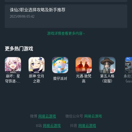
诛仙2职业选择攻略及新手推荐
2025/09/06 05:42
游戏详情查看更多内容
更多热门游戏
崩坏：星
原神·空月
光遇-致梵
第五人格
永劫
蛋仔派对
穹铁道-4.4
之歌
高
（官服）
（ste
版本
微博
网易云游戏
微信公众号
网易云游戏
B站
网易云游戏
抖音
网易云游戏