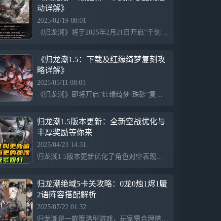
动详解》
职位要求：
■统筹电影拍摄工作，培养你的“剧组”班
2025/02/19 08:01
底；
《归龙潮》将于2025年2月21日开启“千剑炼心-烛”复刻招募活动，活动持续至3月14日。参与者需完成正传任务“无间双生·阴云难散”。此外，玩家可在2月19日至25日间参与有奖互动，屑喵将在26日抽取2位导演送出烛q版徽章。游戏1.3版本活动信息已发布，欢迎玩家下载参与。
■思维敏捷，调度指挥成员，擅长给“演员”
压力；
■胆大心细，敢于实地取景，探索九座街
《归龙潮1.5：下载及红缘绮梦复刻攻
区，挑选最佳拍摄场地；
略详解》
■处变不惊，当光怪陆离的怪奇现象出现在
2025/05/11 08:01
你的眼前，该怎么办？请放心，制片人蜃夫
《归龙潮》即将开启“红缘绮梦-珠砂”复刻招募活动，活动时间为2025年5月16日10:00至2025年6月6日09:59。玩家可前往下载游戏，获取更多1.5版本活动的最新情报。
人向您保证，这些*真的*只是特效。
■最后的最后——只有具有龙胤资质的人，
才会收到这封招聘启事。
归龙潮1.5版本更新：全新空战优化与
“映入你龙胤之瞳中的，是真实，还是梦幻
丰厚奖励等你来
泡影般的美梦呢？
2025/04/23 14:31
加入我们吧，我很期待你用这双眼睛，见证
一切。”
归龙潮1.5版本更新优化了角色对空表现，恢复了剧情配音并新增战斗场景，增加了阴破韧定位的殭角色。新玩法海市蜃楼、暗潮征讨、须臾蜃梦将每周更新，工巧系统引入战斗宠物。镇魂街联动正在规划中，未来将推出木属性角色，同时提供300明珠和常驻十抽的福利，鼓励玩家快速下载体验。
归龙潮绝域5卡关攻略：0龙0烛1烬1蜃
2语阵容搭配解析
2025/07/22 01:32
归龙潮是一款策略型游戏，玩家需合理搭配角色和技能应对各种挑战。游戏中需要合理利用烬、蜃、龙女等角色的技能，注意卡绝域和充能，避免高伤害。前期策略依靠导演语冰持续推进，后期通过角色搭配提升战斗力，实现逐步突破，整体玩法强调资源管理和战术布局。