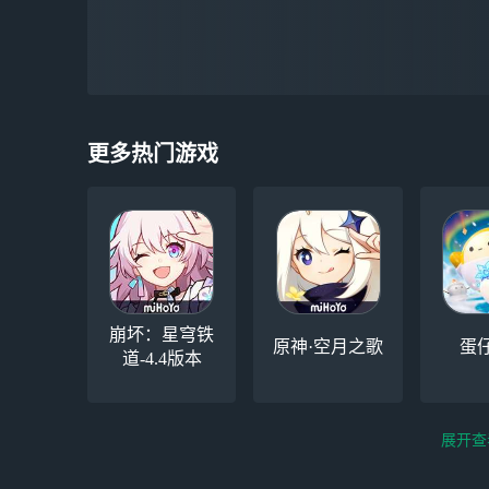
更多热门游戏
崩坏：星穹铁
原神·空月之歌
蛋
道-4.4版本
展开查