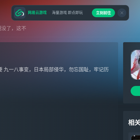
网易云游戏
海量游戏 即点即玩
立刻前往
潮没了，这不
要 九一八事变，日本局部侵华，勿忘国耻，牢记历
相