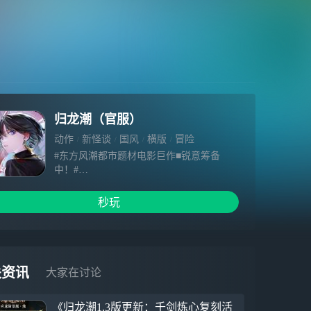
归龙潮（官服）
动作
新怪谈
国风
横版
冒险
#东方风潮都市题材电影巨作■锐意筹备
中！#
制片方：九龙城-蜃楼电影制片厂
类型：国风都市 / 复古 / 动作 / 喜剧
秒玩
招募职位：导演（你）
演职员表：编剧-光 Guang
场记-烛 Zhu
财务-长命锁 Mingsuo Chang
演员-灰/ 语冰/ 醉笙/ 星牧/ 非花……（陆续
关资讯
大家在讨论
签约中）
岗位福利：
《归龙潮1.3版更新：千剑炼心复刻活
五险二金/带薪出差/公司有猫/老板貌美