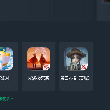
仔派对
光遇-致梵高
第五人格（官服）
看更多