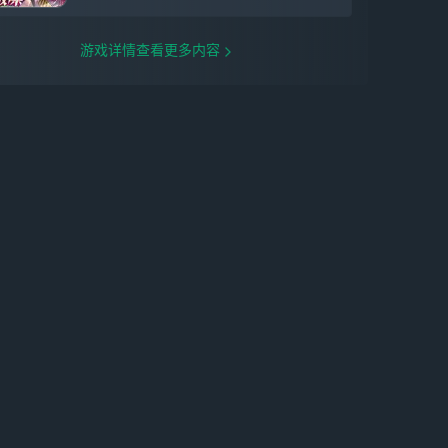
远见的终极啊。」 在宇宙之外的某个世界
中，人类历史最初的英雄王。 三分之二是
神、三分之一是人的他，理所当然地拥有支
游戏详情查看更多内容
配一切的特权（自称）。 今天也一如既往
地放声大笑着，直到被某个世仇女神牵连进
异界—— 这一次，他将再次夺回身为王的
一切。 【全新光锥】 全新限定5星光锥
「当一颗星照亮夜空（智识）」，可通过光
锥活动跃迁「流光定影•当一颗星照亮夜
空」获取。 全新限定5星光锥「星火悄然闪
耀（智识）」，可通过Fate[UBW]光锥联动
跃迁「万华骄芒」获取。 全新限定5星光锥
「所见即我（毁灭）」，可通过Fate[UBW]
光锥联动跃迁「神代金扉」获取。 【全新
场景】 「寂灭空飨妖都」 由归寂创造的
「奇迹」，行将毁灭的二相乐园如打乱的魔
方般扭曲，古老的巨兽蛰伏于深渊之底，随
时准备享受这份迟来的飨宴。 「坠星的摇
篮」 无量塔坠落之地，无量塔沉睡之地，
无量塔启程之地。 【全新活动】 「命运/银
河铁道之夜」 一场黄金雨，一尊失窃的圣
杯——在另一片幻月遍照不到的阴影中，某