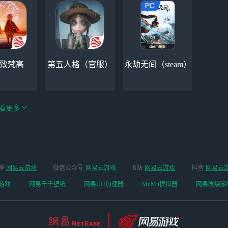
-致梵高
第五人格（官服）
永劫无间（steam）
看更多
绝区零-周年庆（手
博
网易云游戏
微信公众号
网易云游戏
B站
网易云游戏
抖音
网易云
手机
阴阳师
游排队可先前往端
游戏
网易千千壁纸
网易UU加速器
MuMu模拟器
网易发烧游
游游玩）