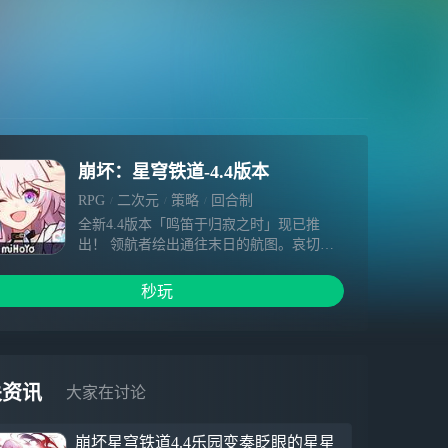
崩坏：星穹铁道-4.4版本
RPG
二次元
策略
回合制
全新4.4版本「鸣笛于归寂之时」现已推
出！ 领航者绘出通往末日的航图。哀切的
鸣笛响彻，唯有开拓之人才能寻得跨越死境
的生路…… 【全新剧情】 开拓任务「二相
秒玩
乐园」-「鸣笛于归寂之时」 【全新角色】
全新限定5星角色「姬子•启行（智识•
火）」，可通过角色活动跃迁「拓星启明」
获得。 「姬子•启行」 「无论拥有怎样复杂
的过去，无论去往多么遥远的未来，我们之
关资讯
大家在讨论
间的关系也不会改变。我是星穹列车的领航
员，姬子，永远与你眺望同一风景的家
崩坏星穹铁道4.4乐园变奏眨眼的星星
人。」 有人并肩，有人守望，「开拓」从