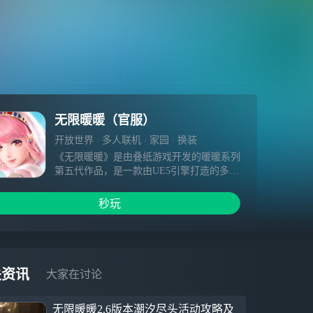
无限暖暖（官服）
开放世界
多人联机
家园
换装
《无限暖暖》是由叠纸游戏开发的暖暖系列
第五代作品，是一款由UE5引擎打造的多平
台开放世界游戏。这是一场收集美好的冒险
之旅。暖暖将与大喵一起，利用奇想力与能
秒玩
力套装，以勇气与坚守，邂逅每一份奇迹。
【主线新篇】黄金尘 伊赞之土主线终章现
已开启，全新区域“磐城”开放探索。金色庆
典的幻梦涌动，巨人文明的回音飘荡……启
关资讯
大家在讨论
程吧，奔赴黄金之乡的邀约，跟随轮回之印
的指引，见证伊赞命运的终局！
无限暖暖2.6版本潮汐尽头活动攻略及