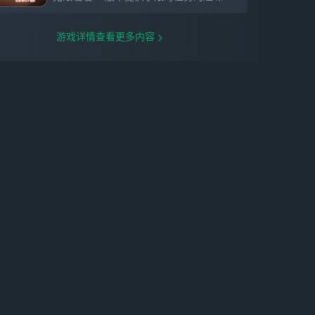
与平行世界的暖暖相遇，共赴一场美好约
定。摇铃轻响时，好友便相会。无论是牵手
同行，还是自在独往，旅途都充满乐趣。
游戏详情查看更多内容
【换装染色】是世界的摄影家，也是调色师
搭配心仪的色彩和造型，捕捉与世界的共
鸣。打开大喵相机，自定义专属滤镜和拍照
风格，用照片定格每一个跨越时间的故事。
收集美好的开放世界！
感谢各位对《无限暖暖》的关注，期待与各
位在奇迹大陆相遇！