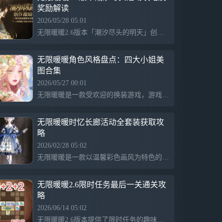
奖励解读
【开放世界】以奇想探索，每一处风物与传
说 面对未知的谜题与挑战，举起弓箭、邀
2026/05/28 05:01
伙伴协战、感悟新的能力套装……都是解法
无限暖暖2.6版本「潮汐尽头的明天」创作激励计划正在进行中，活动时间为2026年5月28日至6月22日。参与者可提交与新版本相关的影像内容，如游戏摄影和同人二创，凭借优秀作品有机会赢得现金、京东卡及精美周边。投稿形式包括图文、长贴和视频，作品需符合主办方要求。活动最终结果将在结束后40个工作日内公示。
其一。若想描画这个无限世界的边际，请带
上灵感、勇气，与好奇。
无限暖暖角色风格盘点：四大小姐美
【家园建造】空中有座暖暖的岛 在专属岛
图合集
屿，亲手打造理想家园。自由设计每一处空
2026/05/27 00:01
间，种植、采星、养鱼……这里不只是一座
无限暖暖是一款受欢迎的换装游戏，游戏中展示了不同风格的角色，包括活泼可爱的大小姐、腹黑冷艳的二小姐、清冷心善的三小姐和妩媚多姿的四小姐。玩家们对这些角色的独特魅力和穿衣搭配充满期待，无法抗拒为暖暖选择新衣服的诱惑。
岛，更是以奇想力编织的，会呼吸的梦想。
【平台跳跃】每一次跃起，都是新的冒险
无限暖暖时忆长廊活动全套装获取攻
无论身处森罗万象的奇迹大陆，还是神秘奇
略
诡的空间幻境，用不同的能力组合解构关卡
2026/02/28 05:02
的精妙设计，在起落之间发现新的奥秘。
无限暖暖是一款以温馨彩色画风为特色的休闲益智游戏，包含限时活动、套装和装饰物等丰富内容，玩家通过花费星石或钻石获取各种服装、手持物和摆饰，体验温暖、浪漫的游戏氛围和多样的互动玩法。
【休闲玩法】发呆、小憩，做什么都可以
钓鱼骑行，撸猫扑蝶，和路人一起躲雨，又
无限暖暖2.6限时任务最后一关通关攻
或者开一局小游戏......在这里，感受微风与
略
鸟鸣，尽情享受无忧无虑的静谧时光。
2026/06/14 05:02
【联机开放】旅途有回声，灵魂不再独行
无限暖暖2.6版本提供了限时任务的趣味玩法，玩家需根据赐福效果在一回合内吸收任意一整行或一整列的招待礼，完成后场上剩余的招待礼满意度将永久翻倍。重点在于被吸收的普通招待礼需排成完整一行或一列。通过组合不同的招待礼，可以实现更高的得分和解锁更多格子，最终达到游戏目标。