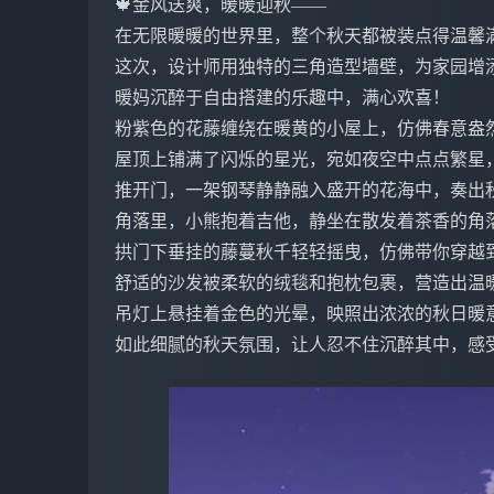
🍁金风送爽，暖暖迎秋——
在无限暖暖的世界里，整个秋天都被装点得温馨
这次，设计师用独特的三角造型墙壁，为家园增
暖妈沉醉于自由搭建的乐趣中，满心欢喜！
粉紫色的花藤缠绕在暖黄的小屋上，仿佛春意盎
屋顶上铺满了闪烁的星光，宛如夜空中点点繁星
推开门，一架钢琴静静融入盛开的花海中，奏出
角落里，小熊抱着吉他，静坐在散发着茶香的角
拱门下垂挂的藤蔓秋千轻轻摇曳，仿佛带你穿越
舒适的沙发被柔软的绒毯和抱枕包裹，营造出温
吊灯上悬挂着金色的光晕，映照出浓浓的秋日暖
如此细腻的秋天氛围，让人忍不住沉醉其中，感