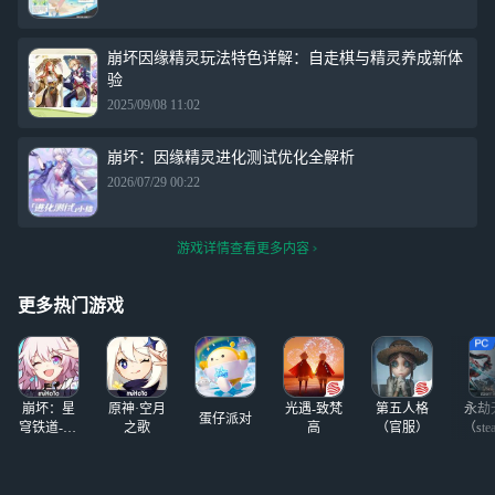
崩坏因缘精灵玩法特色详解：自走棋与精灵养成新体
验
2025/09/08 11:02
崩坏：因缘精灵进化测试优化全解析
2026/07/29 00:22
游戏详情查看更多内容
更多热门游戏
崩坏：星
原神·空月
光遇-致梵
第五人格
永劫
蛋仔派对
穹铁道-4.4
之歌
高
（官服）
（ste
版本