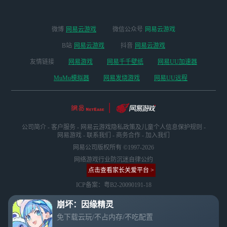
微博
网易云游戏
微信公众号
网易云游戏
B站
网易云游戏
抖音
网易云游戏
友情链接
网易游戏
网易千千壁纸
网易UU加速器
MuMu模拟器
网易发烧游戏
网易UU远程
公司简介
-
客户服务
-
网易云游戏隐私政策及儿童个人信息保护规则
-
网易游戏
-
联系我们
-
商务合作
-
加入我们
网易公司版权所有 ©1997-2026
网络游戏行业防沉迷自律公约
点击查看家长关爱平台 >
ICP备案：粤B2-20090191-18
崩坏：因缘精灵
免下载云玩/不占内存/不吃配置