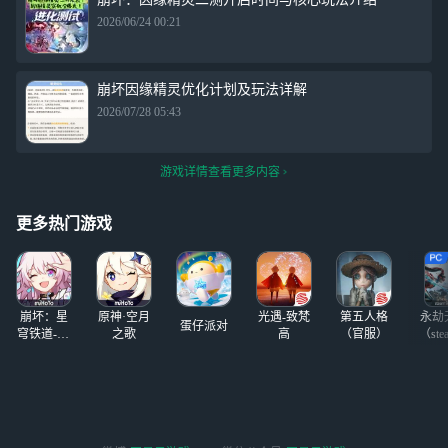
2026/06/24 00:21
崩坏因缘精灵优化计划及玩法详解
2026/07/28 05:43
游戏详情查看更多内容
更多热门游戏
崩坏：星
原神·空月
光遇-致梵
第五人格
永劫
蛋仔派对
穹铁道-4.4
之歌
高
（官服）
（ste
版本