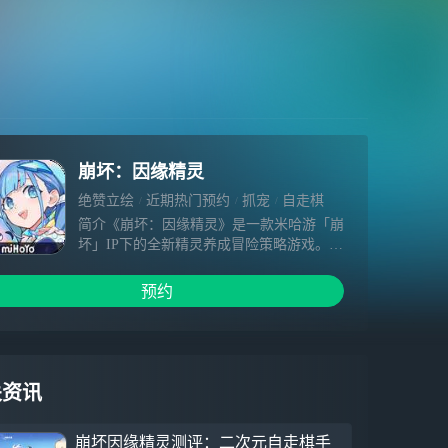
崩坏：因缘精灵
绝赞立绘
近期热门预约
抓宠
自走棋
养成
简介《崩坏：因缘精灵》是一款米哈游「崩
坏」IP下的全新精灵养成冒险策略游戏。在
本作中，您将扮演一位从幽禁中逃生的位面
旅行者，在新世界与精灵建立心与心的连
预约
接，参与一场又一场因缘对决，并发掘隐藏
在自己过去的真相。
关资讯
崩坏因缘精灵测评：二次元自走棋手