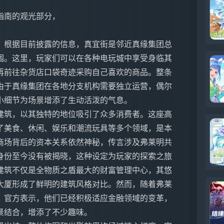
指南的观光部分，
。根据目前披露的信息，真宜街是邻近真缘集团总
围。这里，玩家们可以在各种电玩城中享受身临其
再前往杂货店口袋奇迹采购自己喜欢的商品。整条
由于真缘集团在各地分支机构需要独立运营，偶尔
小细节为场景增添了生动活泼的气息。
建筑，以其独特的地位吸引了众多消费者。这座高
了美食、休闲、娱乐和潮流玩具等多个领域，是本
商场背后的资本关系依然神秘，传言涉及弗莱明共
身份至今没有被揭晓，这种设定为玩家的探索之旅
建筑不仅是全物质之盾最大的财富管理中心，其悠
大厦形成了鲜明的建筑风格对比。然而，随着弗莱
。官方表示，他们已经积极适应金融领域的变革，
景结合，增添了不少趣味。