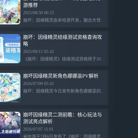
游推荐
2025/08/30 00:23
崩坏：因缘精灵由米哈游开发，融合大世界探索、精灵养成与自走棋策略，已上线预约，官网预约超130万，收集66个精灵，玩法包括PVE对战，未明确PVP要素。
崩坏：因缘精灵结缘测试资格查询攻
略
2025/09/15 05:42
《崩坏：因缘精灵》结缘测试资格将于2025年9月15日起发放，用户可通过官网或邮箱查询。测试于9月17日至23日举行，官方提醒注意账号安全，避免账号交易和共享行为。
崩坏因缘精灵新角色娜娜巫PV解析
2026/07/09 05:41
崩坏：因缘精灵今日发布新角色娜娜巫的角色PV，展示了她作为小镇女孩对外面世界的向往，希望探索其他大陆与位面。娜娜巫是游戏进化测试中的新角色，测试于7月9日启动，支持PC、安卓和iOS平台。PV延续了游戏的奇幻风格，尽管设定较为常见，但将引入丰富的剧情线索。已获取资格的玩家可体验她的故事，未获取资格的玩家可期待后续测试机会。
崩坏因缘精灵二测前瞻：核心玩法与
测试亮点解析
2026/07/07 11:01
米哈游于7月6日发布了《崩坏：因缘精灵》的进化测试前瞻，测试将于7月9日开启，为限量不计费删档封闭测试，支持PC、iOS和安卓平台。游戏以结缘精灵为核心，玩家可探索世界、收服精灵并参与因缘对决。新增的巅峰俱乐部自走棋玩法和精灵进化系统将提升游戏体验，游戏还兼顾收集与休闲，支持自定义精灵名称和离线派遣系统。剧情延续崩坏宇宙，经典角色重现。