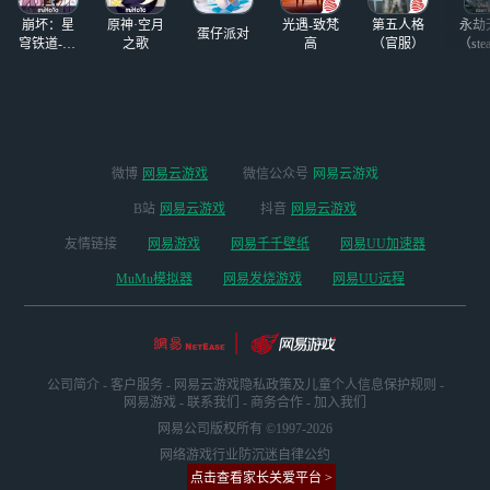
崩坏：星
原神·空月
光遇-致梵
第五人格
永劫
蛋仔派对
穹铁道-4.4
之歌
高
（官服）
（ste
版本
微博
网易云游戏
微信公众号
网易云游戏
B站
网易云游戏
抖音
网易云游戏
友情链接
网易游戏
网易千千壁纸
网易UU加速器
MuMu模拟器
网易发烧游戏
网易UU远程
公司简介
-
客户服务
-
网易云游戏隐私政策及儿童个人信息保护规则
-
网易游戏
-
联系我们
-
商务合作
-
加入我们
网易公司版权所有 ©1997-2026
网络游戏行业防沉迷自律公约
点击查看家长关爱平台 >