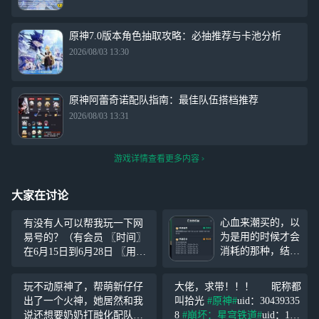
原神7.0版本角色抽取攻略：必抽推荐与卡池分析
2026/08/03 13:30
原神阿蕾奇诺配队指南：最佳队伍搭档推荐
2026/08/03 13:31
游戏详情查看更多内容
大家在讨论
心血来潮买的，以
有没有人可以帮我玩一下网
为是用的时候才会
易号的？（有会员 〖时间〗
消耗的那种，结果
在6月15日到6月28日 〖用户
是买了就得选，也
要求〗 等级Lv.3以上，用户
是没招了 网易你
哥改完名字再来 〖玩号要
玩不动原神了，帮萌新仔仔
大佬，求带！！！ 昵称都
就继续阴吧 有无
求〗 1. 每天要打卡，帮我做
出了一个火神，她居然和我
叫拾光
#原神#
uid：30439335
需要的，原价20，
原神和崩铁的每日
说还想要奶奶打融化配队，
8
#崩坏：星穹铁道#
uid：153