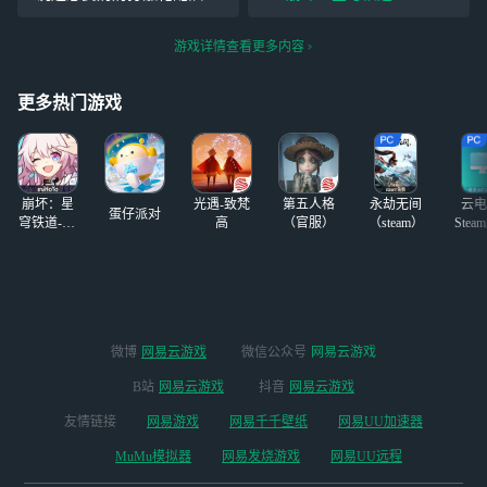
现在只要18，走
我确实给她搞了五命班班
908054
#绝区零#
uid：390491
v，给你账号密
了，大佬实在不行了，我还
99
#鸣潮#
特征码：12615135
游戏详情查看更多内容
码，你自己登。 (p
没有期末考呢！而且奶奶好
3
s:到这个日卡最后
像是7.0上半？（没记错的
一
更多热门游戏
话），而且它告我用俩主c打
融化（
崩坏：星
光遇-致梵
第五人格
永劫无间
云电
蛋仔派对
穹铁道-4.4
高
（官服）
（steam）
Stea
版本
启
微博
网易云游戏
微信公众号
网易云游戏
B站
网易云游戏
抖音
网易云游戏
友情链接
网易游戏
网易千千壁纸
网易UU加速器
MuMu模拟器
网易发烧游戏
网易UU远程