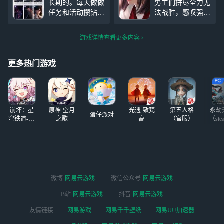
长期的。每天做做
男主们拼尽全力无
么不能用微vx充值？为什么
任务和活动攒钻就
法战胜，感叹强者
不能用vz充值？
行要抽常驻池自己
恐怖如斯。（起因
攒，钻、改名卡、
是我捏完了脸，发
游戏详情查看更多内容
月辉和两个四星卡
现萌妹变病病的
的盒子不要动其他
了。。。有点黑化
都可以
#恋与深空#
的味儿。。。 S
更多热门游戏
o……将错就错，
还请各位夫人轻
喷） Pps:黎医生时
间线代入“企鹅认
崩坏：星
原神·空月
光遇-致梵
第五人格
永劫
成
蛋仔派对
穹铁道-4.4
之歌
高
（官服）
（ste
版本
微博
网易云游戏
微信公众号
网易云游戏
B站
网易云游戏
抖音
网易云游戏
友情链接
网易游戏
网易千千壁纸
网易UU加速器