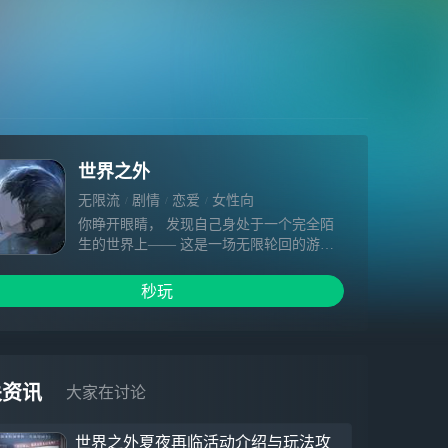
世界之外
无限流
剧情
恋爱
女性向
你睁开眼睛， 发现自己身处于一个完全陌
生的世界上—— 这是一场无限轮回的游
戏， 只有获得胜利， 才能暂时返回现实世
界，获得片刻喘息。 你的选择会是…… 扮
秒玩
演背景各异的身份， 在不同的世界中完成
任务； 他人眼中未知而危险的至高存在，
却可能会是你的爱人； 通关游戏，除了奖
励， 还有一次次与“他”的轮回相遇； 即使
身份相异， 你们也会一次又一次认出彼
关资讯
大家在讨论
此。 当你遇到危险时，不要怕——他会
来，他会在。 “这或许是我们初次相见。”
世界之外夏夜再临活动介绍与玩法攻
“……也或者，是一场永恒的告别。”