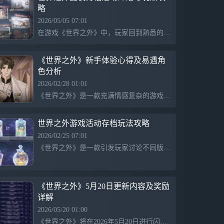
略
2026/05/05 07:01
在游戏《世界之外》中，玩家回到熟悉的校园，探索隐藏在黑暗中的怪事。特别活动「夏夜再临」将于5月6日正式开启，玩家需在校园中寻找异常源头，并与伙伴一起清除威胁。同时，活动期间还可享受复习功课的高效体验。新身份卡「破尘规」将上线，提升限时活动的感召概率。
《世界之外》新手体验心得及易遇角
色分析
2026/02/28 01:01
《世界之外》是一款充满情感复杂的游戏，讲述玩家在虚拟世界中与多个角色建立关系的故事。玩家在经历不同场景和事件时，展现出对角色的疼爱和依赖，尤其在面对易遇时，表现出内心的不安与渴望获得认同。游戏通过细腻的剧情和人物关系，表达了情感的矛盾与依赖，体现了人际关系中的脆弱和信任的重要性。
世界之外游戏活动存档玩法攻略
2026/02/25 07:01
《世界之外》是一款引发玩家讨论不同版本美观程度的游戏，玩家通过星愿瓶记录心愿，分享作品，促进交流和创作热情。
《世界之外》5月20日更新内容及奖励
详解
2026/05/20 01:00
《世界之外》将在2026年5月20日进行闪断更新，时间为9:45至10:00，期间玩家将无法登录游戏。更新后将推出限时特殊副本“天命”，提供丰富奖励，包括神秘空间碎片、头像框等，并提升限定世界等级侧影的感召概率。同时，玩家可以通过解锁普通和珍藏札记获取多种奖励。更新结束后将通过邮件发放补偿。