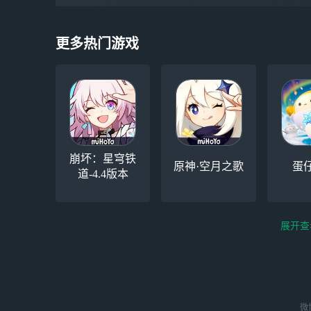
更多热门游戏
崩坏：星穹铁
原神·空月之歌
蛋
道-4.4版本
展开查
云电脑-Steam夏促
逆水寒
微