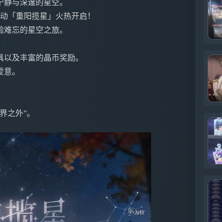
宁静与深邃的星空。
别活动「重阳揽星」火热开启！
验难忘的星空之旅。
具以及丰富的晶币奖励。
爱意。
界之外”。