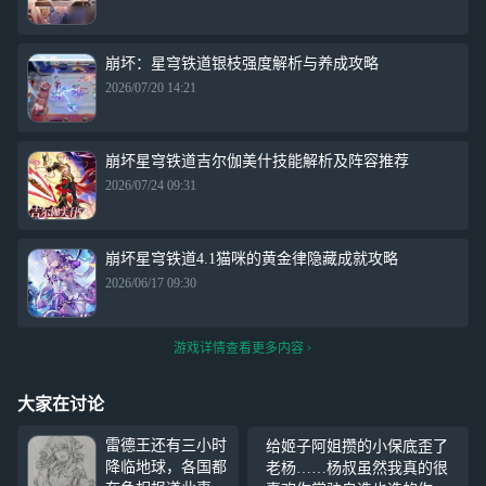
崩坏：星穹铁道银枝强度解析与养成攻略
2026/07/20 14:21
崩坏星穹铁道吉尔伽美什技能解析及阵容推荐
2026/07/24 09:31
崩坏星穹铁道4.1猫咪的黄金律隐藏成就攻略
2026/06/17 09:30
游戏详情查看更多内容
大家在讨论
雷德王还有三小时
给姬子阿姐攒的小保底歪了
降临地球，各国都
老杨……杨叔虽然我真的很