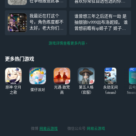
在争相报道此事，
喜欢你常驻自选也选的你，
它的到来是救赎还
但你没必要小保底跳出来吧
是毁灭……后面忘
40天，博主能再肝60抽出来
我最近在打这个
谁曾想三年之后还有一劫 是
了总之去食堂整点
吗在线急
#崩坏：星穹铁道#
号，角色练度都不
抽银狼lv999出布洛妮娅。 谁
汉堡吧
太好，老大你们可
曾想前瞻有sp姬子了 姬子姐
以加我一起玩，这
怎么现在我垫sp刃试图抽一
样我就可以借你们
命时候就来了 好难绷
游戏详情查看更多内容
的支援刷材料了O
vO
更多热门游戏
原神·空月
光遇-致梵
第五人格
永劫无间
云电
蛋仔派对
之歌
高
（官服）
（steam）
Stea
启
微博
网易云游戏
微信公众号
网易云游戏