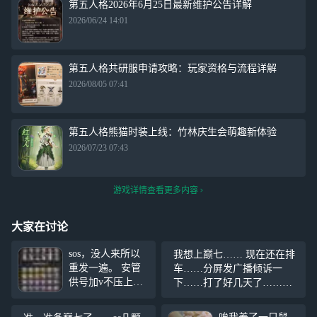
第五人格2026年6月25日最新维护公告详解
2026/06/24 14:01
第五人格共研服申请攻略：玩家资格与流程详解
2026/08/05 07:41
第五人格熊猫时装上线：竹林庆生会萌趣新体验
2026/07/23 07:43
游戏详情查看更多内容
大家在讨论
sos，没人来所以
我想上巅七…… 现在还在排
重发一遍。 安管
车……分屏发广播倾诉一
供号加v不压上下
下……打了好几天了……我
号报备，物资除线
越排越慢……下个赛季不打
索外都不能用，体
了……
#第五人格周年庆#