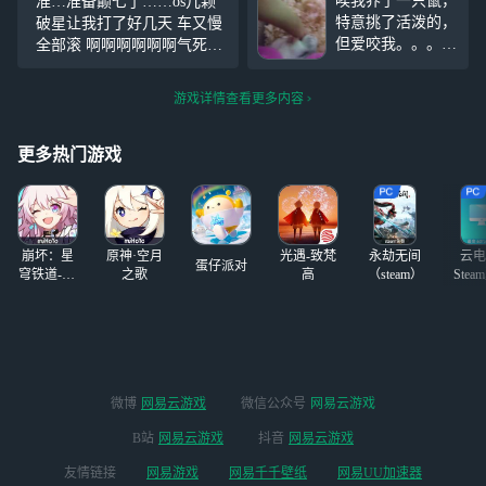
唉我养了一只鼠，
准…准备巅七了……os几颗
验卡仅限体验不可
特意挑了活泼的，
破星让我打了好几天 车又慢
用解锁，加好友备
但爱咬我。。。爱
全部滚 啊啊啊啊啊啊气死我
注，没删贴就是还
哭鬼真的很好玩，
了为什么为什么……永远忘
在找
你们所有人打爱哭
不掉2026年8月2日晚上七点
游戏详情查看更多内容
鬼去 p4只是我食
三十五分一个四黑车队把我
物了，还有一把我
认知全ban了剩的全是熟练度
被嗦的很惨。。。
更多热门游戏
不高的……
盲女我刚要牵呢，
抬头一看击球勘探
就在前面盯着我。
崩坏：星
原神·空月
光遇-致梵
永劫无间
云电
蛋仔派对
穹铁道-4.4
之歌
高
（steam）
Stea
版本
启
微博
网易云游戏
微信公众号
网易云游戏
B站
网易云游戏
抖音
网易云游戏
友情链接
网易游戏
网易千千壁纸
网易UU加速器