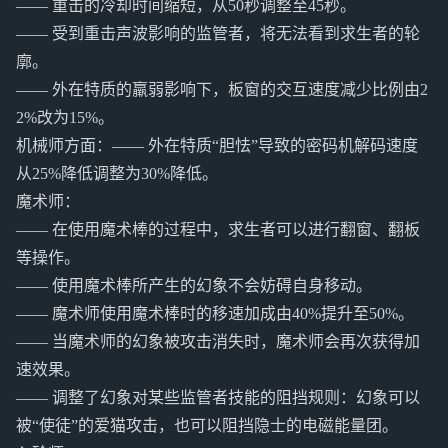
—— 重击的冷却时间缩短，从50秒调整至45秒。
—— 受到重击声波影响的监管者，将无法看到求生者的轮
廓。
—— 外在特质的羸弱影响下，板窗的交互速度减少比例由2
2%改为15%。
机械师方面：—— 外在特质“胆怯”导致的密码机解码速度
从25%降低调整为30%降低。
魔术师：
—— 在使用魔术棒的过程中，求生者可以进行翻窗、翻板
等操作。
—— 使用魔术棒所产生的幻象不会妨碍自身移动。
—— 魔术师使用魔术棒时的移速加成由40%提升至50%。
—— 当魔术师的幻象被攻击消失时，魔术师会再次获得加
速效果。
—— 调整了幻象对某些监管者技能的阻挡规则：幻象可以
被“使徒”的爱猫攻击，也可以阻挡隐士的电磁能量团。