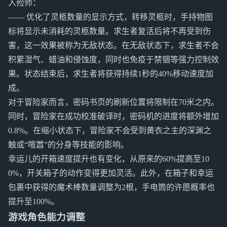
入殓师：
—— 优化了灵柩数量的显示方式，转移灵柩时，手持物图
标将显示未消耗的灵柩数量。求生者复活后将不再受到伤
害，这一效果被称为无敌状态。在无敌状态下，求生者不会
积累湿气、蜡油和侵蚀度，同时也免疫于禁锢等强力控制效
果。状态结束后，求生者将获得持续1秒的40%移动速度加
成。
对于冒险家而言，密码书页的刷新位置将限制在70米之内。
同时，冒险家在成功校准破译时，密码机的进度将额外增加
0.8%。在缩小状态下，冒险家不会受到黄衣之主的深渊之
触或“喧嚣”的分身等技能的影响。
幸运儿的开箱速度提升也有变化，从原来的60%提高至10
0%，开关箱子的动作变得更加灵活。此外，在箱子和幸运
包裹中获得的魔术棒数量调整为2根，手电筒的许愿概率也
提升至100%。
游戏角色能力调整