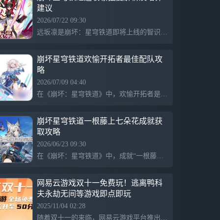
建议
不是孤帆远航。 她画下拓星的奇迹，银轨
绵延，无名客们再次起航，照亮星河的长夜
2026/07/22 09:30
——终点处，她再度回望，启行的梦从未搁
远坂凛是崩坏：星穹铁道即将上线的智识量子角色，拥有双马尾黑发和东方韵味的着装。她擅长利用“宝石能量”强化战技，具备爆发输出能力。其技能包括普攻“八极拳”，造成量子属性伤害，以及强化技能“第二魔法实验”，对敌方造成群体和单体量子伤害并获取额外能量。天赋“宝石魔术”可提高暴击伤害，值得培养。
浅。 全新限定5星角色「远坂凛（智识•量
子）」，可通过「Fate[UBW] 联动跃迁」
「魔石赤染流光」获得。 「远坂凛」 「契
崩坏星穹铁道欢愉开拓者最佳配队攻
约完成。别担心，我不喜欢那种阶级分明的
略
关系…至少对绝大多数人是这样啦。记好了
2026/07/09 04:40
吗，我的从者？」 来自宇宙之外，某个存
在《崩坏：星穹铁道》中，欢愉开拓者是一名兼具输出和辅助能力的角色，适合与桑博和娜塔莎等角色配队。桑博可对敌人施加风属性伤害并禁锢敌人，增强控制效果；而娜塔莎则能稳定队伍的生命值，保证欢愉开拓者持续输出。与虎克搭配则形成冰火属性组合，有效打破敌人抗性，提升整体伤害能力。
在着魔法与魔术的世界，不断精进自我的少
女魔术师——冬木市魔术世家，远坂家第六
代当家。 如今师从于「时钟塔」某位与圣
崩坏星穹铁道一根藤上七朵花成就获
杯战争颇有渊源的名师，为了完成实习课题
取攻略
穿梭于次元与位面之间…… 「欸？这里是
2026/06/23 09:30
哪？怎么一点魔力都没有啊…圣、圣杯？有
救了！不好意思，借我一用！」 全新限定5
在《崩坏：星穹铁道》中，成就“一根藤上七朵花”需找寻老人及其六个孙子。玩家需与门口的云骑士兵对话得知情节，之后与六个孙子互动，促使他们去救老人。尽管孙子只有六个，但不影响成就获取。完成剧情后即可解锁该成就，灵感源自葫芦娃救爷爷的故事。
星角色「吉尔伽美什（毁灭•雷）」，可通
过「Fate[UBW] 联动跃迁」「原初开辟之
网易云游戏双十一免费玩！逃离鸭科
星」获得。 「吉尔伽美什」 「星核，我的
夫永劫无间等游戏即点即玩
财宝。等你行至终点，本王就将你封入宝库
深处，最安全的位置吧…哼，话虽如此，你
2025/11/04 02:28
的『开拓』还将继续许久，甚至超出了本王
随着双十一的来临，网易云游戏平台推出了一系列丰厚的福利优惠活动，为玩家带来前所未有的游戏体验。玩家不但可以享受免费全天畅玩的福利，更100%中奖的抽奖活动。让玩家以超高配置享受《永劫无间》《逃离鸭科夫》《无限暖暖》《第五人格》等热门游戏的同时，还能收获实实在在的优惠。