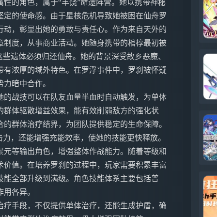
性的角色，属于“丰饶”命途阵营。她以携带神秘
坚定的使命感。由于星核危机导致她被困在仙舟罗
行动，彰显出她的勇敢与责任心。作为来自天外的
章制度，从事商业活动。她随身携带的棺椁最初被
这些遗体必须归还仙舟。她的背景深受故乡恶魔、
带有浓厚的域外特色。在罗浮事件中，罗刹被怀疑
势力暗中合作。
她的战技可以在队友血量半血时自动触发，为单体
的群体驱散增益效果，能有效削弱敌方的强化状
合的群体治疗结界，为团队提供稳定的生命保障。
击力，还能增强充能效率，使她的技能更快释放。
景元等输出角色，增强整体作战能力。随着等级和
术价值。在培养罗刹的过程中，玩家需要积累丰富
技能全部升级到满级。角色技能体系主要包括普
作用各异。
治疗手段，不仅提供单体治疗，还能生成护盾，确