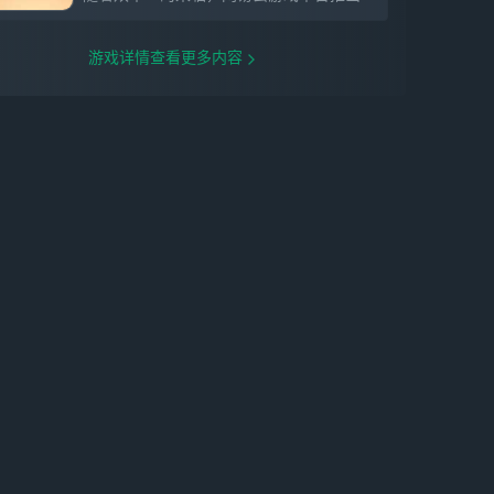
远见的终极啊。」 在宇宙之外的某个世界
中，人类历史最初的英雄王。 三分之二是
神、三分之一是人的他，理所当然地拥有支
游戏详情查看更多内容
配一切的特权（自称）。 今天也一如既往
地放声大笑着，直到被某个世仇女神牵连进
异界—— 这一次，他将再次夺回身为王的
一切。 【全新光锥】 全新限定5星光锥
「当一颗星照亮夜空（智识）」，可通过光
锥活动跃迁「流光定影•当一颗星照亮夜
空」获取。 全新限定5星光锥「星火悄然闪
耀（智识）」，可通过Fate[UBW]光锥联动
跃迁「万华骄芒」获取。 全新限定5星光锥
「所见即我（毁灭）」，可通过Fate[UBW]
光锥联动跃迁「神代金扉」获取。 【全新
场景】 「寂灭空飨妖都」 由归寂创造的
「奇迹」，行将毁灭的二相乐园如打乱的魔
方般扭曲，古老的巨兽蛰伏于深渊之底，随
时准备享受这份迟来的飨宴。 「坠星的摇
篮」 无量塔坠落之地，无量塔沉睡之地，
无量塔启程之地。 【全新活动】 「命运/银
河铁道之夜」 一场黄金雨，一尊失窃的圣
杯——在另一片幻月遍照不到的阴影中，某