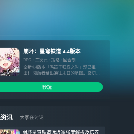
崩坏：星穹铁道-4.4版本
RPG
二次元
策略
回合制
全新4.4版本「鸣笛于归寂之时」现已推
出！ 领航者绘出通往末日的航图。哀切的
鸣笛响彻，唯有开拓之人才能寻得跨越死境
的生路…… 【全新剧情】 开拓任务「二相
秒玩
乐园」-「鸣笛于归寂之时」 【全新角色】
全新限定5星角色「姬子•启行（智识•
火）」，可通过角色活动跃迁「拓星启明」
获得。 「姬子•启行」 「无论拥有怎样复杂
的过去，无论去往多么遥远的未来，我们之
关资讯
大家在讨论
间的关系也不会改变。我是星穹列车的领航
员，姬子，永远与你眺望同一风景的家
崩坏星穹铁道远坂凛强度解析及培养
人。」 有人并肩，有人守望，「开拓」从