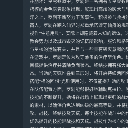
在崩坏：星穹铁道中，罗刹是一名拥有五星虚数属
棺椁的金色医者形象出现，展现出高超的医术与
浮之上，罗刹不断努力干预事件，积极参与救援
商人，罗刹在踏入仙界时郑重承诺遵守仙舟的规
视作“生意用具”，实际上却隐藏着未知的遗体，
教会势力以及城市毁灭的记忆所影响，服饰风格
与星核的运输有关，并且与一些具有毁灭意图的
在游戏中，罗刹定位为攻守兼备的治疗型角色。
目标提供治疗并清除负面状态。终结技拥有强大
态。当她的天赋堆叠到三层时，将开启持续两回
搭配“棺的回想”光锥使用时，不仅能提升她的攻
在队伍配置方面，罗刹能够很好地辅助克拉拉、
技能的不断提升，她将在战场上展现出更强的战
的素材，以确保角色达到80级的最高等级，并将
攻、战技、终结技及天赋，每个技能在战斗中的
优先提升的技能是战技和天赋。战技作为核心的