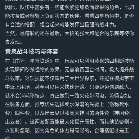
因此，队伍中需要有一些能频繁施加负面效果的角色，比如
能拉条或者频繁上负面状态的伙伴。看看四星角色中，是否
有合适的搭配，组合起来就能发挥出极强的战斗力。
当然，最精彩的还在最后，大招的强大和配合的乐趣等待你
去发现。
黄泉战斗技巧与阵容
在《崩坏：星穹铁道》中，玩家可以利用黄泉的四相断技能
实现瞬间秒杀怪物的效果，无需浪费回合时间，极大提升战
斗效率。这项技能不仅适用于大世界探索，还能在模拟宇宙
中派上用场，甚至可以用来快速赶路。只要避免遇到敌人，
就不会消耗秘技点，真正做到一路火花带闪电，流畅自如。
在装备方面，推荐优先选择死水深潜的先驱上（俗称死水
套）四件套，以及出云显世和高天神国的两件套（神国套/
出云套）。这两套配置能最大化提升属性，而其他装备则可
以暂时忽略，因为角色的体力是有限的，合理搭配才是王