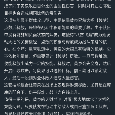
成等同于黄泉攻击百分比的雷属性伤害，同时对其左右邻近
目标也会造成相同比例的雷伤害。
这项技能属于群体攻击型，主要依靠黄泉累积大招【残梦】
点数后释放，是她在战斗中积累能量的重要手段。由于队伍
中没有能施加负面状态的队友，这使得“八雷飞渡”成为她发
动大招的关键途径，点数的积累与释放成为战斗策略的核
心。在崩坏：星穹铁道中，黄泉的大招具有独特的机制。它
不依赖能量值，但需要累计【残梦】层数。一旦层数堆满，
便能释放出威力十足的技能。释放时，黄泉会先变身，然后
开启四段攻击，每段都可以选择目标，前三段可以锁定敌
人，最后一段则对全体敌人造成大量伤害。
这套技能组合让黄泉在战场上表现得淋漓尽致，尤其是在库
库的配合下，伤害爆炸，战斗力直线上升。
值得一提的是，黄泉的天赋“红叶时雨”极大地优化了大招的
充能问题。只要队友在行动中给敌人或自己施加负面状态，
黄泉都能通过天赋叠加【残梦】，实现持续输出。