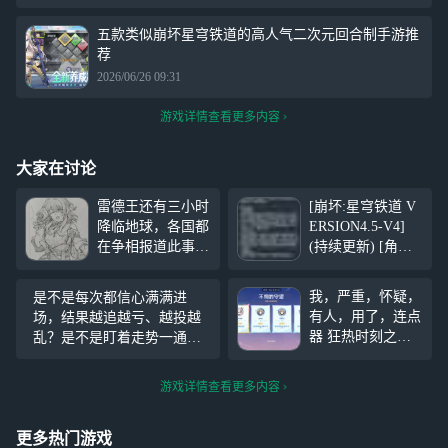
五款类似崩坏星穹铁道的高人气二次元回合制手游推
荐
2026/06/26 09:31
游戏详情查看更多内容
大家在讨论
雷德王还有三小时
[崩坏:星穹铁道 V
降临地球，各国都
ERSION4.5-V4]
在争相报道此事，
(持续更新) [角色]
它的到来是救赎还
知更鸟•晴歌(记忆•
是毁灭……后面忘
风•5星) [光锥] 你
我，严重，怀疑，
是不是每次都信心满满进
了总之去食堂整点
将起身歌唱(记忆•
有人，用了，连点
场，结果越追越亏、越投越
汉堡吧
5星) 一一一一一一
器 狂热时刻之前
乱？是不是盯着走势一通分
一一一一一一一一
我还是并列第一，
析，实战一开却完全失控？
一一一一一一 [更
怎么后面就变成第
别人稳定回血，节奏清晰，
新日志]
游戏详情查看更多内容
二了呜呜呜 还有
而你还在死磕运气？
这个头像框能不能
实装
更多热门游戏