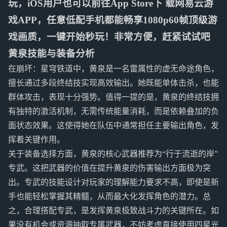
玩，iOS用户也可以前往App Store下 载网易云游
戏APP，任意低配手机都能畅享1080p60帧顶级游
戏画质，一键开始秒玩！非常方便，赶紧试试吧
黄泉技能与装备分析
在崩坏：星穹铁道中，黄泉是一名雷属性的虚无命途角色，
擅长通过多段终结技实现高效输出。她既能单体击杀，也能
群体攻击，表现十分强势。值得一提的是，黄泉的终结技拥
有独特的激活机制，无需传统能量消耗，而是依赖叠加的负
面状态效果。这使得她在队伍中通常担任主要输出角色，发
挥着关键作用。
关于装备选择方面，黄泉的核心武器推荐为“行于流逝的岸”
专武。这把武器的价值在提升黄泉的伤害输出方面极为突
出。专武的技能设计对玩家的理解能力要求不高，即使是新
手也能轻松掌握其精髓，从而最大化发挥角色的潜力。总
之，合理搭配专武，是发挥黄泉极致战斗力的关键所在。如
果没有机会或资源抽取专属武器，不妨考虑直接使用四星光