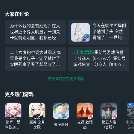
大家在讨论
今天在家里面摔倒
为什么我的会有延迟？在大
了磕到了头 突然
世界还不算太明显，一到关
觉醒了上一世的记
卡就特别明显，我都已经跳
忆 重来一世我一
了，还得隔一会儿才能跳，
定要拍够 充足的
网络都是好的，延迟怎么这
二十六度的空调太过闷热 如
#无限暖暖#
集结号游戏信誉
照片 V我一点内存
么严重？
果我是个包子一定早就烂了
上分商人【8787977】集结号
作为报答我给你看
安眠药拿了看了却又收了起
游戏信誉上分商人【878797
上一世的照片
#无
来 因为总觉得吃进肚里身体
7】集结号游戏信誉上分商人
限暖暖#
就会坏 二十一度的空调太过
【8787977】集结号游戏信誉
游戏详情查看更多内容
冻人 如果我是块面包一定早
上分商人【8787977】集结号
就硬了 恐怖片放了看了却又
游戏信誉上分商人【87
更多热门游戏
笑了起来 因为总觉
崩坏：星
原神·空月
光遇-致梵
第五人格
永劫
蛋仔派对
穹铁道-4.4
之歌
高
（官服）
（ste
版本