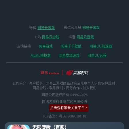
微博
网易云游戏
微信公众号
网易云游戏
B站
网易云游戏
抖音
网易云游戏
友情链接
网易游戏
网易千千壁纸
网易UU加速器
MuMu模拟器
网易发烧游戏
网易UU远程
公司简介
-
客户服务
-
网易云游戏隐私政策及儿童个人信息保护规则
-
网易游戏
-
联系我们
-
商务合作
-
加入我们
网易公司版权所有 ©1997-2026
网络游戏行业防沉迷自律公约
点击查看家长关爱平台 >
ICP备案：粤B2-20090191-18
无限暖暖（官服）