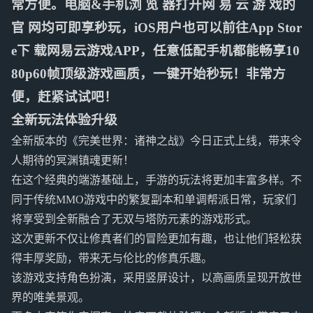
常方便。电脑&手机浏 览 器打开网 易 云 游 戏的
官 网均可即享秒玩，iOS用户也可以前往App Stor
e下 载网易云游戏APP，任意低配手机都能畅享10
80p60帧顶级游戏画质，一键开始秒玩！非常方
便，赶紧试试吧！
全新玩法体验升级
全新版本的《完美世界：诸神之战》今日正式上线，带来令
人期待的冥渊镇魂更新！
在这个经典的端游基础上，手游的玩法将更加丰富多样。不
同于传统MMO游戏中的繁复副本和单调帮派日常，玩家们
将享受到全新融合了无双与塔防元素的游戏形式。
这次更新不仅让修真者们的冒险更加有趣，也让他们轻松获
得丰厚奖励，带来无与伦比的修真乐趣。
该游戏支持角色扮演，采用竖屏设计，以高画质呈现开放世
界的唯美景观。