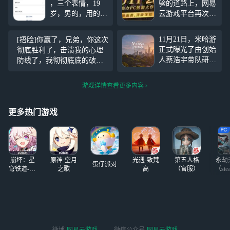
，三个表情，19
验的道路上，网易
岁，男的，用的手
云游戏平台再次迈
机是vivo手机100
出坚实步伐，正式
多块钱多块钱，拼
宣布即将推出搭载
11月21日，米哈游
[捂脸]你赢了，兄弟，你这次
多多上面买的，真
顶级NVIDIA GeFo
正式曝光了由创始
彻底胜利了，击溃我的心理
的是笑死了，天天
rce RTX 4070 Ti显
人蔡浩宇带队研发
防线了，我彻彻底底的破防
就知道打游戏，他
卡的云电脑服务，
的下一代旗舰产品
了。在你面前我就是一只淋
的steam账号才两
旨在为用户带来前
《Varsapura》，一
了大雨的野狗，看见路边有
个游戏，天天只会
所未有的沉浸式游
游戏详情查看更多内容
段长达31分钟的实
一坨棕色的东西，我以为是
玩别人的steam账
戏享受。
机演示瞬间引爆游
大便，满心欢喜地吃下去，
号，
戏圈。这款基于虚
更多热门游戏
结果发现是巧克力，只能满
幻引擎5打造的开
嘴甜
放世界游戏，以其
独特的写实风格与
沉浸式叙事，预示
崩坏：星
原神·空月
光遇-致梵
第五人格
永劫
着二次元游戏下一
蛋仔派对
穹铁道-4.4
之歌
高
（官服）
（ste
个世代的到来。
版本
而对广大玩家来
说，一个问题随之
而来：如此高品质
的游戏，我的设备
能跑得动吗？不用