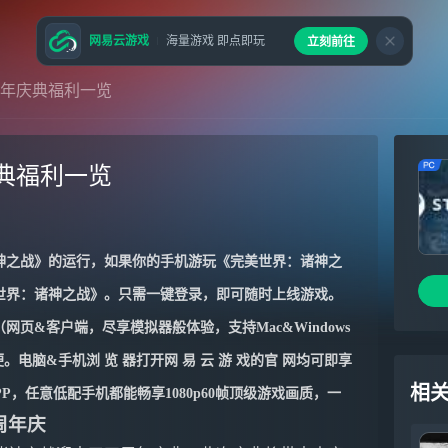
网易云游戏
海量游戏 即点即玩
立刻前往
年庆典福利一览
典福利一览
神之战
》的运行，如果你的手机游玩《
完美世界：诸神之
世界：诸神之战
》。只需一键登录，即可随时上线游戏。
网页&客户端，尽享模拟器般体验，支持Mac&Windows
电脑&手机浏 览 器打开网 易 云 游 戏的官 网均可即享
相
APP，任意低配手机都能畅享1080p60帧顶级游戏画质，一
周年庆