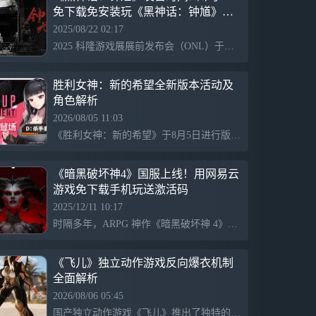
免下载免安装玩《黑神话：钟馗》攻
略，云游戏云电脑不吃设备！
2025/08/22 02:17
2025 科隆游戏展展前发布会（ONL）于北京时间 8 月 20 日凌晨举行，游戏科学全新作品《黑神话：钟馗》在最后出场，展示了一段约1分钟的 CG。《黑神话：钟馗》是黑神话系列的第二部作品，作为一款标准的单机动作角色扮演游戏，是以中国民间传说中的著名角色“钟馗”为主要创意来源的单机·动作·角色扮演游戏。来【网易云游戏】参与《黑神话：钟馗》预约活动，抽取游戏CDK现金券、黑猴畅玩时长，PC、手机、TV都能玩！免下载不占空间不发烫，配置直升4070Ti，更有海量3A大作等你来体验，搜索【网易云游戏】下app或开启网页版即刻开启！
胜利女神：新的希望全新版本活动及
角色解析
2026/08/05 11:03
《胜利女神：新的希望》于8月5日进行版本更新，新增剧情活动“kill the lord 覆灭虚像”。新增角色「d：杀手妻子」，为狙击步枪使用者，具备强化队友攻击和提供增益的技能。特殊招募开放至8月19日，SSR概率为4%，获得概率为2%。活动还包括高难度boss挑战和多个签到活动，玩家可通过通关获取奖励。
《暗黑破坏神4》国服上线！用网易云
游戏免下载手机玩送激活码
2025/12/11 10:17
时隔多年，ARPG 神作《暗黑破坏神 4》国服正式定档12 月 12 日同步全球上线 “神圣干涉赛季”，这是国服回归后的首个重磅赛季，天使哈德瑞尔降临庇护之地，带来 12 种全新玩法、装备打造重制、智能怪物进化等核心更新，让玩家与全球勇士站在同一起跑线，共抗阿兹莫丹等魔王入侵！通过网易云游戏，玩家可以无需下载庞大的游戏客户端，即点即玩《暗黑破坏神4》。云游戏平台解决了设备性能的限制问题，即使使用配置较低的设备，也能流畅运行游戏，高质量体验游戏内容。跨平台同步功能也让玩家能够在家用电脑玩，出门用手机继续游戏进程，实现无缝衔接的游戏体验。用网易云游戏玩《暗黑破坏神4》还能抽奖得价值488的游戏狂欢版礼包！
《飞儿》独立动作游戏反向爆衣机制
全面解析
2026/08/06 05:45
国产独立动作游戏《飞儿》推出了独特的“反向爆衣”机制，角色在生命值降低时自动穿上护甲以增加防御，而通过战斗恢复血量后又回到清凉状态，保留防御提升。游戏由开发者bigfireball打造，主打高难度战斗与多种武器搭配，设有“露骨”系统和“手残难度”选项以降低上手难度。游戏现已在Steam上销售，并持续更新新内容。