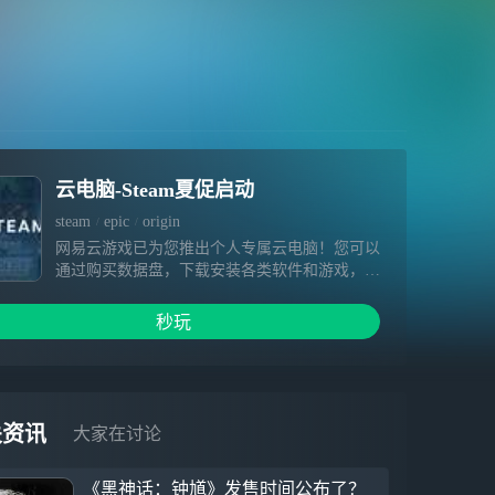
云电脑-Steam夏促启动
steam
epic
origin
网易云游戏已为您推出个人专属云电脑！您可以
通过购买数据盘，下载安装各类软件和游戏，相
关内容在数据盘有效期内不会被清空。超高云端
配置、极快下载速度、畅快游戏体验等着您～
秒玩
1.硬件不受限，提供免费加速&挂机，3A大作一
点就开 2.你专属云端电脑设备，可自由安装游
戏，为您保留数据 3.手机变电脑，随时随地手
机玩端游
关资讯
大家在讨论
《黑神话：钟馗》发售时间公布了？