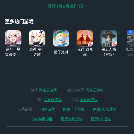
m账号才两个游
宣布即将推出搭载
多块钱多块钱，拼
戏，天天只会玩别
游戏详情查看更多内容
顶级NVIDIA GeFo
多多上面买的，真
人的steam账号，
rce RTX 4070 Ti显
的是笑死了，天天
笑死
卡的云电脑服务，
就知道打游戏，他
更多热门游戏
旨在为用户带来前
的steam账号才两
所未有的沉浸式游
个游戏，天天只会
戏享受。
玩别人的steam账
号，
崩坏：星
原神·空月
光遇-致梵
第五人格
永劫
蛋仔派对
穹铁道-4.4
之歌
高
（官服）
（ste
版本
微博
网易云游戏
微信公众号
网易云游戏
B站
网易云游戏
抖音
网易云游戏
友情链接
网易游戏
网易千千壁纸
网易UU加速器
MuMu模拟器
网易发烧游戏
网易UU远程