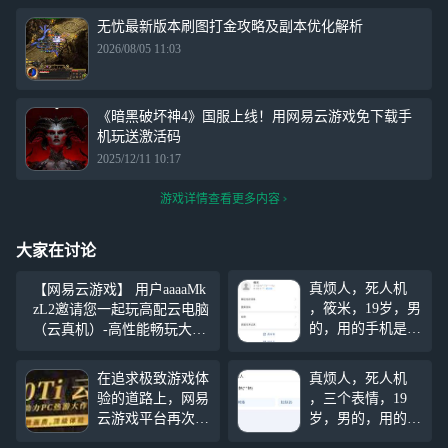
无忧最新版本刷图打金攻略及副本优化解析
2026/08/05 11:03
《暗黑破坏神4》国服上线！用网易云游戏免下载手
机玩送激活码
2025/12/11 10:17
游戏详情查看更多内容
大家在讨论
真烦人，死人机
【网易云游戏】 用户aaaaMk
，筱米，19岁，男
zL2邀请您一起玩高配云电脑
的，用的手机是vi
（云真机）-高性能畅玩大作
vo手机100多块钱
连麦分享+游戏控制，关注
多块钱，拼多多上
我，来网易云游戏一起玩吧~
在追求极致游戏体
真烦人，死人机
面买的，真的是笑
https://cg.163.com?page=live&
验的道路上，网易
，三个表情，19
死了，天天就知道
u
云游戏平台再次迈
岁，男的，用的手
打游戏，他的stea
出坚实步伐，正式
机是vivo手机100