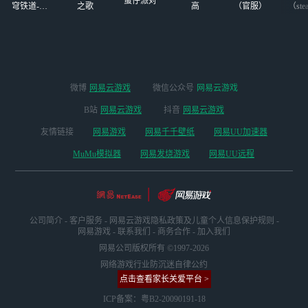
蛋仔派对
穹铁道-4.4
之歌
高
（官服）
（ste
版本
微博
网易云游戏
微信公众号
网易云游戏
B站
网易云游戏
抖音
网易云游戏
友情链接
网易游戏
网易千千壁纸
网易UU加速器
MuMu模拟器
网易发烧游戏
网易UU远程
公司简介
-
客户服务
-
网易云游戏隐私政策及儿童个人信息保护规则
-
网易游戏
-
联系我们
-
商务合作
-
加入我们
网易公司版权所有 ©1997-2026
网络游戏行业防沉迷自律公约
点击查看家长关爱平台 >
ICP备案：粤B2-20090191-18