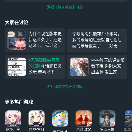
游戏详情查看更多内容
大家在讨论
为什么现在版本更
无限暖暖只能存几个账号，
新这么久了，还是
多的账号加进去就自动把后
这么卡，延迟这么
面的账号覆盖了……好无语
高啊？而且画质糊
啊 那么大的内存都占了也不
的一批，之前画质
嫌弃你 都不能多留10个账号
#无限暖暖#
#万灵
www昨天的评论都
还能开极致的现在
位吗
的归途#
| 话题获奖
看了哦 谢谢大家
只能调到精致……
公示 恭喜以下幸
出主意 发生这种
受不了了
运儿在
#万灵的归
事情主播真的微碎
途#
活动中，获得
不过有暖暖和大家
游戏详情查看更多内容
云云送上的特别奖
的陪伴 恢复满血
励！ 云云将会通
了哦
#无限暖暖#
过私信发奖，敬请
更多热门游戏
留意！ 如无法查
收私信，请在评论
区告知云云~
#无
限暖暖#
2.
崩坏：星
原神·空月
光遇-致梵
第五人格
永劫