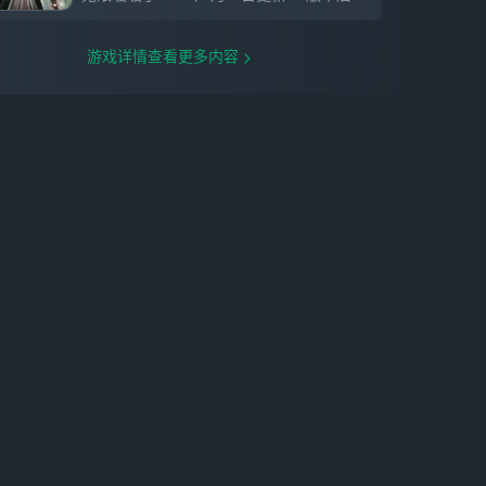
与平行世界的暖暖相遇，共赴一场美好约
定。摇铃轻响时，好友便相会。无论是牵手
同行，还是自在独往，旅途都充满乐趣。
游戏详情查看更多内容
【换装染色】是世界的摄影家，也是调色师
搭配心仪的色彩和造型，捕捉与世界的共
鸣。打开大喵相机，自定义专属滤镜和拍照
风格，用照片定格每一个跨越时间的故事。
收集美好的开放世界！
感谢各位对《无限暖暖》的关注，期待与各
位在奇迹大陆相遇！