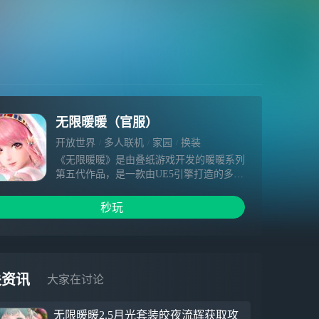
无限暖暖（官服）
开放世界
多人联机
家园
换装
《无限暖暖》是由叠纸游戏开发的暖暖系列
第五代作品，是一款由UE5引擎打造的多平
台开放世界游戏。这是一场收集美好的冒险
之旅。暖暖将与大喵一起，利用奇想力与能
秒玩
力套装，以勇气与坚守，邂逅每一份奇迹。
【主线新篇】黄金尘 伊赞之土主线终章现
已开启，全新区域“磐城”开放探索。金色庆
典的幻梦涌动，巨人文明的回音飘荡……启
关资讯
大家在讨论
程吧，奔赴黄金之乡的邀约，跟随轮回之印
的指引，见证伊赞命运的终局！
无限暖暖2.5月光套装皎夜流辉获取攻