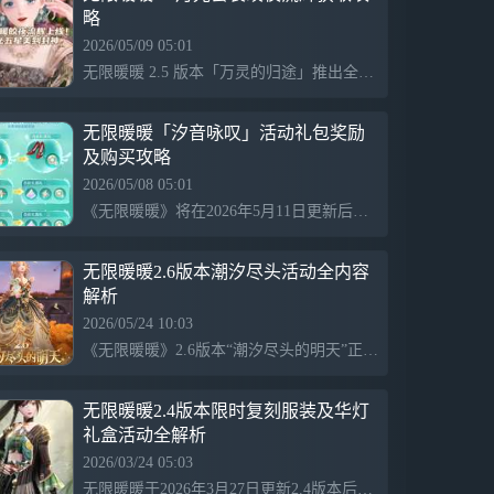
略
【开放世界】以奇想探索，每一处风物与传
说 面对未知的谜题与挑战，举起弓箭、邀
2026/05/09 05:01
伙伴协战、感悟新的能力套装……都是解法
无限暖暖 2.5 版本「万灵的归途」推出全新五星套装皎夜流辉，典雅的月光系穿搭展现出绝美的氛围感。整套银白长裙仿佛将明月穿在身上，适合站街、拍照与搭配。套装附带专属故事，提供细腻的温情剧情。限时共鸣活动从5月11日开始至5月29日，每5抽必出套装部件，累计共鸣可获得额外奖励，后续还有进化版与焕新版陆续上线。
其一。若想描画这个无限世界的边际，请带
上灵感、勇气，与好奇。
无限暖暖「汐音咏叹」活动礼包奖励
【家园建造】空中有座暖暖的岛 在专属岛
及购买攻略
屿，亲手打造理想家园。自由设计每一处空
2026/05/08 05:01
间，种植、采星、养鱼……这里不只是一座
《无限暖暖》将在2026年5月11日更新后开启“汐音咏叹”超值活动，活动持续至5月29日，玩家可在商城购买“感悟心韵之礼”系列礼包，享受多重赠品和奖励，礼包价格从6元到30元不等，包含感悟水晶和噗灵等物品，并可获得附带的追赠奖励。同时，玩家还可购买“新芽感悟之礼”系列礼包，获取相应资源。
岛，更是以奇想力编织的，会呼吸的梦想。
【平台跳跃】每一次跃起，都是新的冒险
无限暖暖2.6版本潮汐尽头活动全内容
无论身处森罗万象的奇迹大陆，还是神秘奇
解析
诡的空间幻境，用不同的能力组合解构关卡
2026/05/24 10:03
的精妙设计，在起落之间发现新的奥秘。
《无限暖暖》2.6版本“潮汐尽头的明天”正式上线，推出风物任务“未曾止息的埙声”，可获得新装备和钻石奖励，同时开启“归潮之旅”逸事见闻，参与活动可兑换更多奖励。玩家还能通过完成灵语谜题获取称号及丰富的剧情与新装。搭配师们快准备迎接这波潮汐福利吧！
【休闲玩法】发呆、小憩，做什么都可以
钓鱼骑行，撸猫扑蝶，和路人一起躲雨，又
无限暖暖2.4版本限时复刻服装及华灯
或者开一局小游戏......在这里，感受微风与
礼盒活动全解析
鸟鸣，尽情享受无忧无虑的静谧时光。
2026/03/24 05:03
【联机开放】旅途有回声，灵魂不再独行
无限暖暖于2026年3月27日更新2.4版本后上线，期间限时复刻多款套装和道具，如“幽鳞渡梦生”系列、暖金时光和花灯寄福，包含多种特色服装、动作和权益，玩家可通过无垠星石或购买华灯礼盒获取，丰富节日氛围和社交体验。