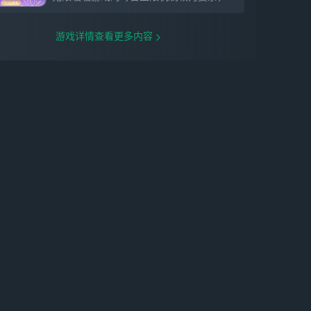
与平行世界的暖暖相遇，共赴一场美好约
定。摇铃轻响时，好友便相会。无论是牵手
同行，还是自在独往，旅途都充满乐趣。
游戏详情查看更多内容
【换装染色】是世界的摄影家，也是调色师
搭配心仪的色彩和造型，捕捉与世界的共
鸣。打开大喵相机，自定义专属滤镜和拍照
风格，用照片定格每一个跨越时间的故事。
收集美好的开放世界！
感谢各位对《无限暖暖》的关注，期待与各
位在奇迹大陆相遇！