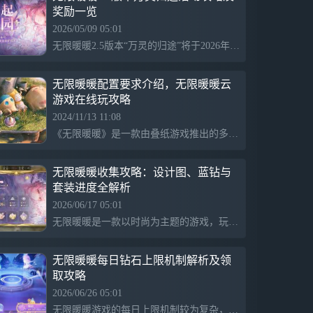
奖励一览
【开放世界】以奇想探索，每一处风物与传
说 面对未知的谜题与挑战，举起弓箭、邀
2026/05/09 05:01
伙伴协战、感悟新的能力套装……都是解法
无限暖暖2.5版本“万灵的归途”将于2026年5月11日更新，活动包括与国家植物园联动的“当我想起一座花园”，开放至5月29日，参与者将翻阅珍稀花卉档案并获得各种称号和名片。此外，“性感天王再临”活动为永久开放，完成挑战可获丰厚奖励。“艾莉森的旅行小铺”活动则于5月11日至5月29日进行，玩家通过交换材料解锁精选好物。
其一。若想描画这个无限世界的边际，请带
上灵感、勇气，与好奇。
无限暖暖配置要求介绍，无限暖暖云
【家园建造】空中有座暖暖的岛 在专属岛
游戏在线玩攻略
屿，亲手打造理想家园。自由设计每一处空
2024/11/13 11:08
间，种植、采星、养鱼……这里不只是一座
《无限暖暖》是一款由叠纸游戏推出的多平台开放世界换装冒险游戏，这是暖暖系列的第五代作品。这款游戏采用了UE5引擎，呈现了一个充满活力和细节的世界，并结合了平台跳跃、解谜和换装等多种玩法元素。有玩家关心配置要求如何，自己设备是否能玩。官方在最近一次测试期给了配置参考，正式公测期可能会有些变动，但小编觉得应该差别不大。如果你的手机或者电脑内存不足以支持游戏运行，或者手机游玩时会发烫，也不用担心！你可以选择使用网易云游戏来畅玩《无限暖暖》。只需一键登录，即可随时上线游戏。网易云游戏同时支持手机（安卓和iOS均已支持）、PC（网页&客户端，尽享模拟器般体验，支持Mac&Windows系统）、TV3种游戏方式，无需下载即开即玩，非常方便。赶紧试试吧！
岛，更是以奇想力编织的，会呼吸的梦想。
【平台跳跃】每一次跃起，都是新的冒险
无限暖暖收集攻略：设计图、蓝钻与
无论身处森罗万象的奇迹大陆，还是神秘奇
套装进度全解析
诡的空间幻境，用不同的能力组合解构关卡
2026/06/17 05:01
的精妙设计，在起落之间发现新的奥秘。
无限暖暖是一款以时尚为主题的游戏，玩家通过收集服装、设计图和完成任务不断提升收集度，目前已达到59%。游戏中包括多个套装和限时活动，还有月卡和蓝钻资源可利用。在接下来的40天内，玩家需继续努力完成剩余的设计图和抽卡任务。
【休闲玩法】发呆、小憩，做什么都可以
钓鱼骑行，撸猫扑蝶，和路人一起躲雨，又
无限暖暖每日钻石上限机制解析及领
或者开一局小游戏......在这里，感受微风与
取攻略
鸟鸣，尽情享受无忧无虑的静谧时光。
2026/06/26 05:01
【联机开放】旅途有回声，灵魂不再独行
无限暖暖游戏的每日上限机制较为复杂，白天最多4000钻石，晚上8点后可再获得2000。白天玩家需5天完成钻石获取，而夜间玩家3天可拿完，4天则收集所有奖励。每个节点均有100钻和礼包，尽量不建议拖到最后一天一口气完成，以免耗费精力。心弦值的获取并不复杂，主要通过心动区的两种模式实现。