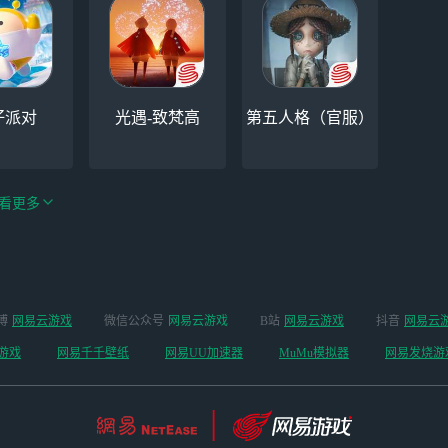
仔派对
光遇-致梵高
第五人格（官服）
看更多
手游（全新
博
网易云游戏
微信公众号
网易云游戏
B站
网易云游戏
抖音
网易云
云手机
阴阳师
开启 ）
游戏
网易千千壁纸
网易UU加速器
MuMu模拟器
网易发烧游