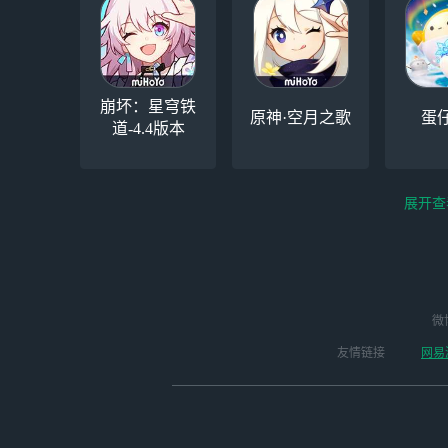
崩坏：星穹铁
原神·空月之歌
蛋
道-4.4版本
展开查
云电脑-Steam夏促
逆水寒
微
永劫无间（steam）
启动
版本
友情链接
网易