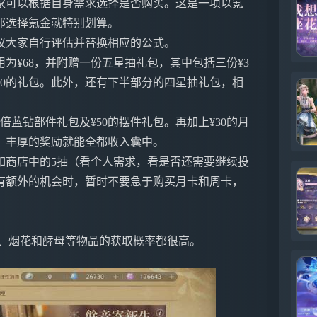
家可以根据自身需求选择是否购买。这是一项以氪
那选择氪金就特别划算。
议大家自行评估并替换相应的公式。
为¥68，并附赠一份五星抽礼包，其中包括三份¥3
¥30的礼包。此外，还有下半部分的四星抽礼包，相
倍蓝钻部件礼包及¥50的摆件礼包。再加上¥30的月
来，丰厚的奖励就能全都收入囊中。
如商店中的5抽（看个人需求，看是否还需要继续投
有额外的机会时，暂时不要急于购买月卡和周卡，
！
鸟、烟花和酵母等物品的获取概率都很高。