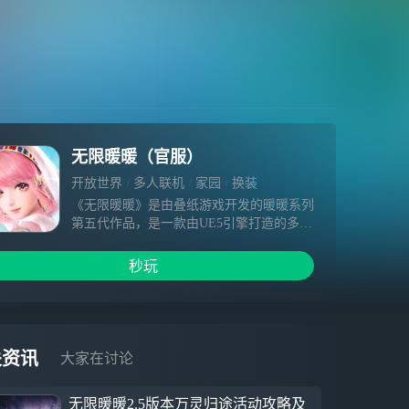
无限暖暖（官服）
开放世界
多人联机
家园
换装
《无限暖暖》是由叠纸游戏开发的暖暖系列
第五代作品，是一款由UE5引擎打造的多平
台开放世界游戏。这是一场收集美好的冒险
之旅。暖暖将与大喵一起，利用奇想力与能
秒玩
力套装，以勇气与坚守，邂逅每一份奇迹。
【主线新篇】黄金尘 伊赞之土主线终章现
已开启，全新区域“磐城”开放探索。金色庆
典的幻梦涌动，巨人文明的回音飘荡……启
关资讯
大家在讨论
程吧，奔赴黄金之乡的邀约，跟随轮回之印
的指引，见证伊赞命运的终局！
无限暖暖2.5版本万灵归途活动攻略及