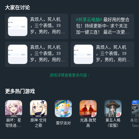
大家在讨论
真烦人，死人机
#共享云电脑#
最好用的整合
，三个表情，19
包！持续更新中~ 求个关注
岁，男的，用的手
加一键三连！ 最近一次更新
机是vivo手机100
整合包是 【2025年】不用担
多块钱多块钱，拼
心，就是最新的！直接下载
真烦人，死人机
真烦人，死人机
多多上面买的，真
就好了 拿了资源就给个关注
，三个表情，19
，三个表情，19
的是笑死了，天天
吧，绝对是全网最好的整合
岁，男的，用的手
岁，男的，用的手
就知道打游戏，他
包~ 拿完不会用
机是vivo手机100
机是vivo手机100
的steam账号才两
多块钱多块钱，拼
多块钱多块钱，拼
个游戏，天天只会
游戏详情查看更多内容
多多上面买的，真
多多上面买的，真
玩别人的steam账
的是笑死了，天天
的是笑死了，天天
号，
就知道打游戏，他
就知道打游戏，他
更多热门游戏
的steam账号才两
的steam账号才两
个游戏，天天只会
个游戏，天天只会
玩别人的steam账
玩别人的steam账
号，
号，
崩坏：星
原神·空月
光遇-致梵
第五人格
永劫
蛋仔派对
穹铁道-4.4
之歌
高
（官服）
（ste
版本