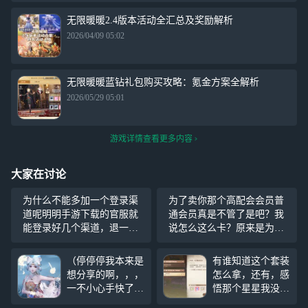
无限暖暖2.4版本活动全汇总及奖励解析
2026/04/09 05:02
无限暖暖蓝钻礼包购买攻略：氪金方案全解析
2026/05/29 05:01
游戏详情查看更多内容
大家在讨论
为什么不能多加一个登录渠
为了卖你那个高配会会员普
道呢明明手游下载的官服就
通会员真是不管了是吧？我
能登录好几个渠道，退一万
说怎么这么卡？原来是为了
步讲都是官服吧为什么不能
卖高配呀哈哈，普通班卡成p
多几个登录方式？
#无限暖暖
pt 高配就流畅起来了，怎么
（停停停我本来是
有谁知道这个套装
#
滴，普通你闲米少开始搞这
想分享的啊，，，
怎么拿，还有，感
套让所有人开高配是吗？
一不小心手快了结
悟那个星星我没
果就删掉了斯密马
有，有人要加我