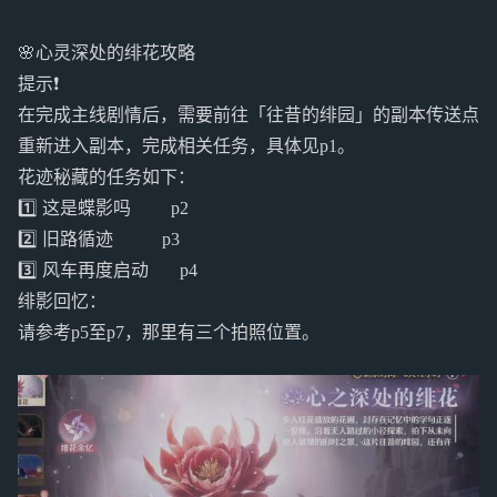
🌸心灵深处的绯花攻略
提示❗️
在完成主线剧情后，需要前往「往昔的绯园」的副本传送点
重新进入副本，完成相关任务，具体见p1。
花迹秘藏的任务如下：
1️⃣ 这是蝶影吗 p2
2️⃣ 旧路循迹 p3
3️⃣ 风车再度启动 p4
绯影回忆：
请参考p5至p7，那里有三个拍照位置。