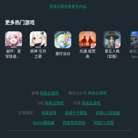
赛） 捉到一只小
吗，纯新手，之前
游戏详情查看更多内容
猫咪（没人发现我
玩过原神，崩铁，
换了一次美瞳吧喵
鸣潮等二游
#无限
喵喵）
#无限暖暖
暖暖#
更多热门游戏
#
崩坏：星
原神·空月
光遇-致梵
第五人格
永劫
蛋仔派对
穹铁道-4.4
之歌
高
（官服）
（ste
版本
微博
网易云游戏
微信公众号
网易云游戏
B站
网易云游戏
抖音
网易云游戏
友情链接
网易游戏
网易千千壁纸
网易UU加速器
MuMu模拟器
网易发烧游戏
网易UU远程