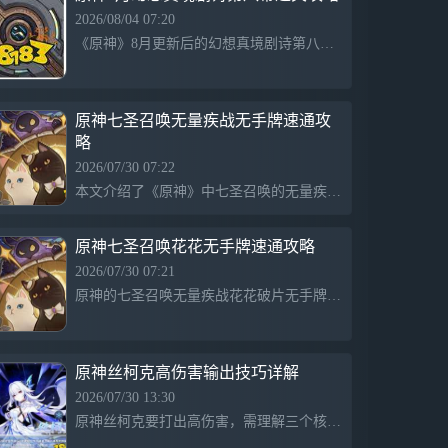
升起被霜之隅的古灵唤为「迪林巴巴尔」的
2026/08/04 07:20
三团银辉，晦朔始分，春秋继定，年岁渐
《原神》8月更新后的幻想真境剧诗第八幕以水、雷、冰元素为核心，关键在于利用冰元素冻结小机关，配合雷元素触发超导和碎冰反应， efficiently 破局。建议使用攻击距离较长的角色摧毁四个小型机关，使超导锅进入瘫痪状态，增加输出效果。妥善应对本体技能释放过程中的抗性，提升通关效率，以获得1000原石奖励。
有。如今，光阴去去，三团银辉只余其一…
【新活动】版本主题活动「映夏！归乡？千
灵节！」、阶段性活动「最终远射瞄准
线」、「悠悠律动舞力聚会」 千灵映影节
原神七圣召唤无量疾战无手牌速通攻
到了，或许有很多精彩的映影正在热火朝天
略
地筹备！伴着夏日的微风，一起回枫丹看看
2026/07/30 07:22
吧！说不定能遇上许多老朋友呢？ 参与活
本文介绍了《原神》中七圣召唤的无量疾战轰轰破鸣无手牌速通攻略，旨在帮助玩家更高效完成挑战。攻略使用无手牌方式通关，强调在挑战中仅依靠角色技能，不借助卡牌效果。为简化流程，建议玩家使用角色如莫娜、菲谢尔和柯莱，提供了具体的投掷和操作步骤，助力玩家快速达成目标，确保获取丰厚的奖励。
动，累积「场馆人气」，不仅能获得多种奖
励，还可以邀请「朗镜索真 · 夏洛蒂(冰)」
加入队伍并获得夏洛蒂衣装「赫尔洛克变奏
原神七圣召唤花花无手牌速通攻略
曲」！ 【新衣装】星与烟帷的夜语、赫尔
2026/07/30 07:21
洛克变奏曲 全新茜特菈莉衣装「星与烟帷
原神的七圣召唤无量疾战花花破片无手牌速通攻略介绍了如何在新版本中快速通关。玩家需选择角色芙宁娜、纳西妲和卡维，并携带3费卡，利用角色技能而非手牌完成挑战。攻略中详细描述了投掷阶段及回合操作，旨在帮助玩家有效提高通关效率，同时建议保留增益卡牌以增加容错率。成功通关可获得8000幸运牌币用于购买商店商品。
的夜语」、夏洛蒂衣装「赫尔洛克变奏曲」
开放获取。 【新武器】 限定五星武器「双
手剑 · 超越之匙」开放获取。 【千星奇域
更新】全新奇偶装扮、新大厅 「煦风缘
原神丝柯克高伤害输出技巧详解
海」活动颂愿开启，限定传说五星装扮「流
彩缘海」开放获取； 「千星商城」限时上
2026/07/30 13:30
新「宿灵星魔」、「蜜酿食谱」、「慵懒鲨
原神丝柯克要打出高伤害，需理解三个核心机制：七相一闪通过短e开启强化状态，增幅普攻和抗打断能力；蛇之狡谋是其专属资源，用于维持强化状态或释放大招；虚境裂隙是资源循环的关键，通过触发各种冰元素反应生成，能为普攻提供增伤。掌握这些技巧可以显著提升输出。
鲨」等全新装扮开放获取； 「遗世海屿·明