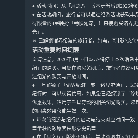
● 活动时间：从「月之八」版本更新后到2026年8月1
● 在活动期间，旅行者可以通过纪游活动获取丰
得限量的4星装扮「畅快沁凉」！直接购买诸界史
光」。
※ 已解锁诸界纪游的旅行者，如需，可额外支
活动重要时间提醒
※请注意，2026年8月10日02:59将停止本
编」的购买。虽然在购买关闭后，旅行者依然可
注纪游的购买与开放时间。
● 一旦解锁了「诸界纪游」或「诸界史诗」，您
纪行时，可以获得优惠。如果您已经解锁了「珍
优惠效果，适用于千星奇域的相关纪游购买。您
的同惠效果仅能生效一次。
● 每次的纪游与纪行的启动与结束对应时间一致
〓常驻的颂愿套装形录更新〓
● 在「月之八」版本更新后，常驻颂愿中添加了