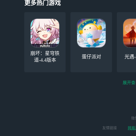
更多热门游戏
崩坏：星穹铁
蛋仔派对
光遇
道-4.4版本
展开查
云电脑-Steam夏促
逆水寒手游（全新
微
云
启动
版本开启 ）
友情链接
网易