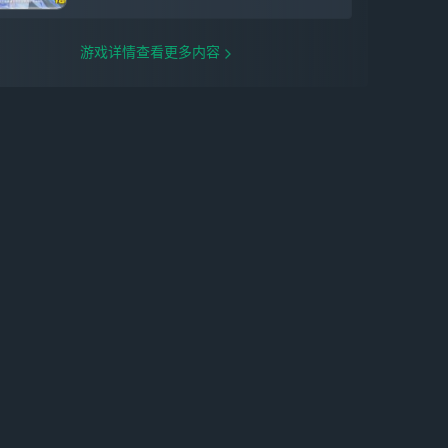
媚艳阳」公共大厅更新，全新个人大厅「遗
世海屿·湛蓝波光」可通过纪游获取。 【七
圣召唤更新】全新角色牌、全新行动牌 全
游戏详情查看更多内容
新角色牌、行动牌开放获取。 实际内容请
以游戏内为准