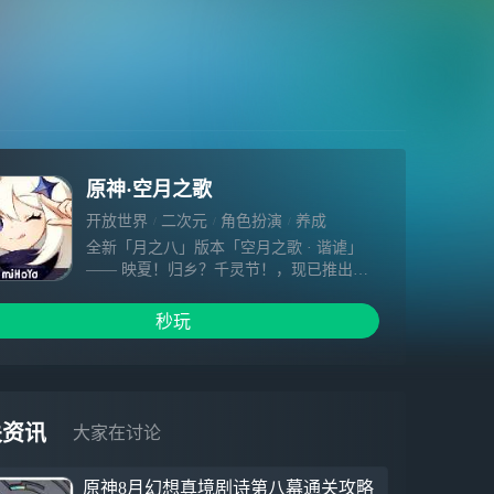
原神·空月之歌
开放世界
二次元
角色扮演
养成
全新「月之八」版本「空月之歌 · 谐谑」
—— 映夏！归乡？千灵节！，现已推出！
【新角色】桑多涅 「镜水析谬 · 桑多涅
(冰)」，愚人众十一执行官第七席，使用双
秒玩
手剑的五星冰元素角色。具备使队伍触发元
素反应——星超导的能力。 【新机制】元
素反应：星超导 「冰元素」触及「雷元
素」时，若满足特定条件，会引发特殊的
「星超导」反应，创造「星辉棱晶」，并将
关资讯
大家在讨论
其附近的区域短暂变换为奇妙的「极星辉
域」。 【新区域】杜南纳深坑、霜月 早在
原神8月幻想真境剧诗第八幕通关攻略
人之子尚未诞生于天空的襁褓前，大地上已