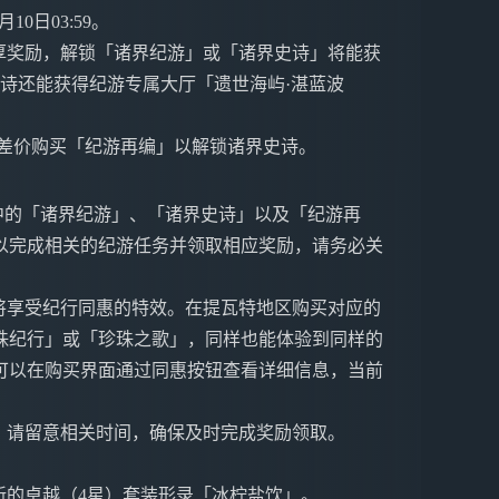
0日03:59。
厚奖励，解锁「诸界纪游」或「诸界史诗」将能获
诗还能获得纪游专属大厅「遗世海屿·湛蓝波
付差价购买「纪游再编」以解锁诸界史诗。
次活动中的「诸界纪游」、「诸界史诗」以及「纪游再
以完成相关的纪游任务并领取相应奖励，请务必关
将享受纪行同惠的特效。在提瓦特地区购买对应的
珠纪行」或「珍珠之歌」，同样也能体验到同样的
可以在购买界面通过同惠按钮查看详细信息，当前
，请留意相关时间，确保及时完成奖励领取。
新的卓越（4星）套装形录「冰柠盐饮」。