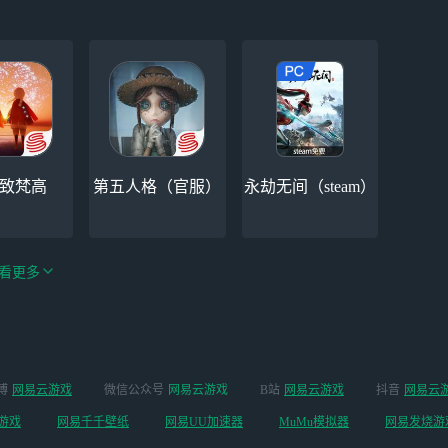
-致梵高
第五人格（官服）
永劫无间（steam）
看更多
绝区零-周年庆（手
博
网易云游戏
微信公众号
网易云游戏
B站
网易云游戏
抖音
网易云
手机
阴阳师
游排队可先前往端
游戏
网易千千壁纸
网易UU加速器
MuMu模拟器
网易发烧游
游游玩）