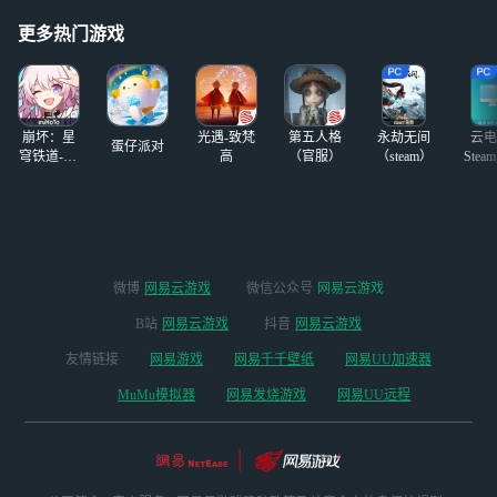
更多热门游戏
崩坏：星
光遇-致梵
第五人格
永劫无间
云电
蛋仔派对
穹铁道-4.4
高
（官服）
（steam）
Stea
版本
启
微博
网易云游戏
微信公众号
网易云游戏
B站
网易云游戏
抖音
网易云游戏
友情链接
网易游戏
网易千千壁纸
网易UU加速器
MuMu模拟器
网易发烧游戏
网易UU远程