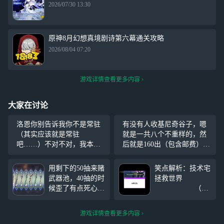
2026/07/30 13:30
原神8月幻想真境剧诗第六幕通关攻略
2026/08/04 07:20
游戏详情查看更多内容
大家在讨论
洛恩你别告诉我你不是常驻
有没有人收基尼奇谷子，嗯
（其实应该就是常驻
就是一共八个不重样的，然
吧……）不对不对，我本来
后就是160出（包含邮费），
想说的是，洛恩你别告诉我
会有赠品的，然后就是有想
你和博士合作了……
要的老师直接留一下自己的
用剩下的50抽来赌
笑点解析：技术宅
微信（q我不常用的），我不
武器池，40抽的时
拯救世界
知道为什么就是没办法回复
候歪了有点死心
（不
评论。所以直接留联系方
了，结果后面十连
是米黑！！
式。
连金了 总共用了8
游戏详情查看更多内容
0抽出了木偶0+1