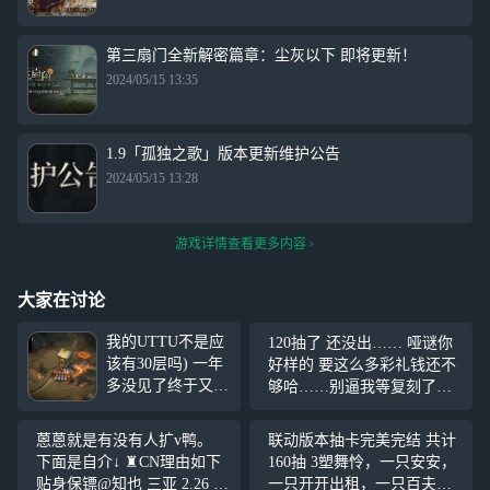
第三扇门全新解密篇章：尘灰以下 即将更新！
2024/05/15 13:35
1.9「孤独之歌」版本更新维护公告
2024/05/15 13:28
游戏详情查看更多内容
大家在讨论
我的UTTU不是应
120抽了 还没出…… 哑谜你
该有30层吗) 一年
好样的 要这么多彩礼钱还不
多没见了终于又能
够哈……别逼我等复刻了再
爬塔了但是为什么
抽你 难以想象我还要攒灰调
少了我10层(?)好了
蓝…… 难以想象我的天使娜
蒽蒽就是有没有人扩v鸭。
联动版本抽卡完美完结 共计
我该去隔壁界园了
娜还完全没开始练…… 深蓝
下面是自介↓ ♜CN理由如下
160抽 3塑舞怜，一只安安，
你好样的
贴身保镖@知也 三亚 2.26 一
一只开开出租，一只百夫长