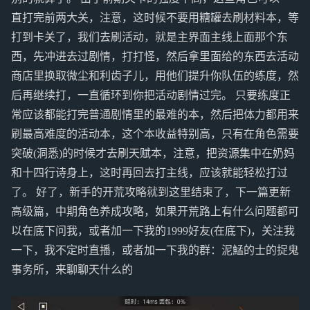
直打完前两大关，注意，这时候不要用糖罐去刷材料本，等
打到卡关了，我们去刷活动，就是主界面主线上面那个东
西，先冲进去过剧情，打打怪，然后拿里面给的东西去活动
商店里换取微尘和利齿子儿，用他们提升你队伍的练度，然
后再继续打，一直循环到你把活动剧情过完。 只要练度正
常应该都能打完普通剧情里的最难的本，然后把体力都用来
刷最高难度的活动本，这个本收益特别高，只有在角色需要
突破(洞悉)的时候才去刷天赋本，注意，把资源集中在奶妈
和十四行诗身上，这时再回去打主线，应该就能轻松打过
了。 好了，新手的开荒攻略就到这里结束了，下一篇更新
高级篇，中期角色养成攻略，如果开荒路上有什么问题都可
以在底下问我，或者加一下我的1999好友(在底下)，关注我
一下，我不定时直播，或者加一下我的群：泥鯭的士的捉鬼
事务所​，来聊聊天什么的