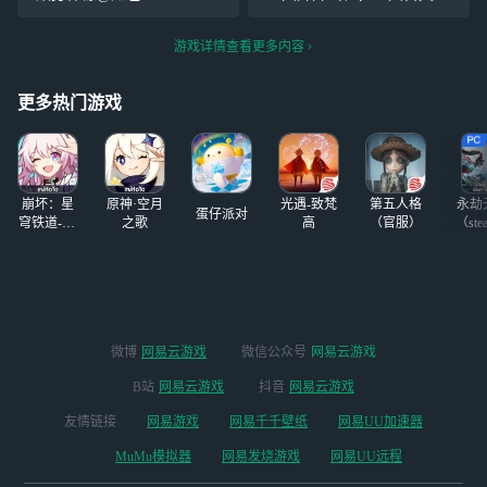
次 | ᴛɪᴍᴇ BL=BG＞GL 言唯
我的灰娜和木启终于齐了
《云边有个小卖部》 耽仅 碎
游戏详情查看更多内容
投‖
更多热门游戏
崩坏：星
原神·空月
光遇-致梵
第五人格
永劫
蛋仔派对
穹铁道-4.4
之歌
高
（官服）
（ste
版本
微博
网易云游戏
微信公众号
网易云游戏
B站
网易云游戏
抖音
网易云游戏
友情链接
网易游戏
网易千千壁纸
网易UU加速器
MuMu模拟器
网易发烧游戏
网易UU远程