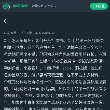
网易云游戏
海量游戏 即点即玩
立刻前往
玩家 巍莱
发布时间
2023-08-10 07:47
新手怎么练角色？如何开荒？ 首先，新手的第一任务是过
剧情和副本，我们俗称为开荒，新手池抽完会给一个六星，
虽然她们强度不错，但因为这些角色的发育周期较长，不适
合新手，那我们练什么呢？ 答案是练带有“成长的返还”活
动的角色，小春雀儿，十四行诗，apple，莉拉妮，这些角
色的星级较低，所以容易获取塑造，也不需要太多材料，一
个练完材料返还再练另一个，这些角色的前期强度都是拉满
的，14行诗还能一直用到后期，所以新手的第一任务就是练
这些角色。 当然，如果你出了别的五星，也建议先放着五
星，如果你出来帕米埃和气球派对这两个奶妈可以练一练，
别的就算了。 由于前期关卡的强度不高，这些角色可以一