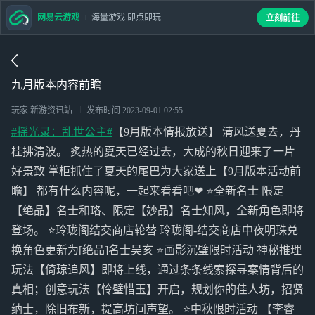
网易云游戏
海量游戏 即点即玩
立刻前往
九月版本内容前瞻
玩家 新游资讯站
发布时间
2023-09-01 02:55
#摇光录：乱世公主#
【9月版本情报放送】 清风送夏去，丹
桂拂清波。 炙热的夏天已经过去，大成的秋日迎来了一片
好景致 掌柜抓住了夏天的尾巴为大家送上【9月版本活动前
瞻】 都有什么内容呢，一起来看看吧❤ ⭐全新名士 限定
【绝品】名士和珞、限定【妙品】名士知风，全新角色即将
登场。 ⭐玲珑阁结交商店轮替 玲珑阁-结交商店中夜明珠兑
换角色更新为[绝品]名士吴亥 ⭐画影沉璧限时活动 神秘推理
玩法【倚琼追风】即将上线，通过条条线索探寻案情背后的
真相；创意玩法【怜璧惜玉】开启，规划你的佳人坊，招贤
纳士，除旧布新，提高坊间声望。 ⭐中秋限时活动 【李睿