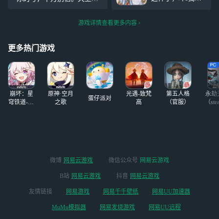
还可以戴兽耳（癫
-------- 「有
（玩了三天了，刚
会掉馅饼，自己悠着点吧，
狂）（大叫）（阴
玩的时候发现它里
别号没了，财也全没了
暗的爬行）
游戏详情查看更多内容
面有好多东西和山
亦一样。说明一
下：本人玩过山
更多热门游戏
亦，玩之前就有听
到讨这个游戏抄
袭，没想
到。。。。
崩坏：星
原神·空月
光遇-致梵
第五人格
永劫
蛋仔派对
穹铁道-4.4
之歌
高
（官服）
（ste
版本
微博
网易云游戏
微信公众号
网易云游戏
B站
网易云游戏
抖音
网易云游戏
友情链接
网易游戏
网易千千壁纸
网易UU加速器
MuMu模拟器
网易发烧游戏
网易UU远程