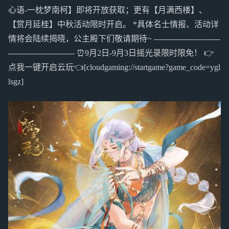
心语-一枕梦南柯】即将开放获取；更有【月满西楼】、
【赏月延桂】中秋活动限时开启。 *具体名士情报、活动详
情将会陆续揭晓，公主殿下们敬请期待~ --------------------------
-------------------------- ⏰9月2日-9月3日摇光录限时限免！ 👉
点我一键开启云玩👈[cloudgaming://startgame?game_code=ygl
lsgz]