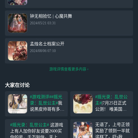
钟无相拾忆 | 心魔共舞
2024/05/21 03:31
孟烛名士档案公开
2024/08/06 07:10
游戏详情查看更多内容
大家在讨论
#游戏测评#
#摇光
#摇光录：乱世公
录：乱世公主#
我
主#
|7月25日正式
说黑皮帅哥有多好
公测！ 唯美国风
你们知道吗你们根
群像养成手游
#摇
本不知道TT……
光录：乱世公主#
-
无语了，上号正领
#摇光录：乱世公主#
这游戏
小游戏互动环节特
----------------------
奖励了领到一半就
上有人加你好友说要2600买
别丰富，惩罚机制
----------------------
这样了，吓s我了
你的号，千万别信。天上不