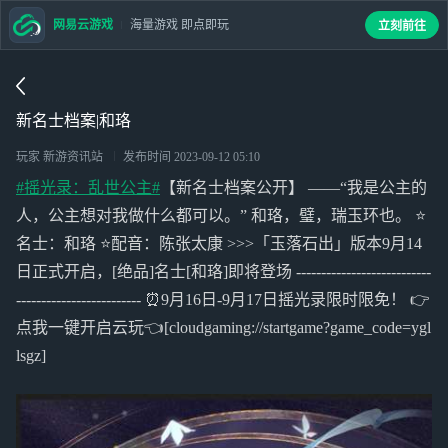
网易云游戏
海量游戏 即点即玩
立刻前往
新名士档案|和珞
玩家 新游资讯站
发布时间
2023-09-12 05:10
#摇光录：乱世公主#
【新名士档案公开】 ——“我是公主的
人，公主想对我做什么都可以。” 和珞，璧，瑞玉环也。 ⭐
名士：和珞 ⭐配音：陈张太康 >>>「玉落石出」版本9月14
日正式开启，[绝品]名士[和珞]即将登场 ---------------------------
------------------------- ⏰9月16日-9月17日摇光录限时限免！ 👉
点我一键开启云玩👈[cloudgaming://startgame?game_code=ygl
lsgz]