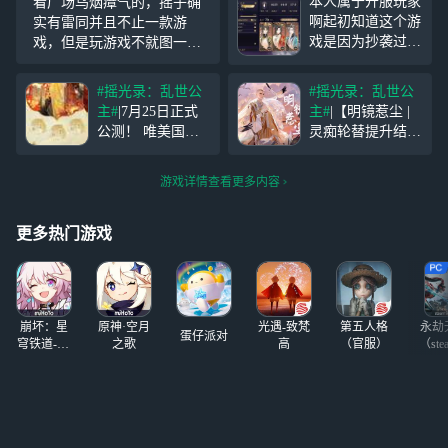
本人属于开服玩家
看广场乌烟瘴气的，摇子确
啊起初知道这个游
实有雷同并且不止一款游
戏是因为抄袭过我
戏，但是玩游戏不就图一个
之前玩过的一款游
开心吗？我管不着别人怎么
戏开服的时候也是
想，自己玩的开心不就好
#摇光录：乱世公
#摇光录：乱世公
玩了一段时间|D花
了。也没必要两方都弄得剑
主#
|7月25日正式
主#
|【明镜惹尘 |
之离，我之后感觉
拔弩张的，喜欢的继续玩 不
公测！ 唯美国风
灵痴轮替提升结交
这游戏给我的感觉
喜欢的直接点左上角。也不
群像养成手游
#摇
活动】 活动时
就是。美术音乐方
用在我评
光录：乱世公主#
间：6月19日5:00-7
面不错，就是可惜
游戏详情查看更多内容
「你听说了么，最
月2日23:59 活动简
有的抄了剧情的话
近有一个大秘
介：活动期间将开
挺老套，还有就是
闻！」 手持惊堂
启限定提升卡池
更多热门游戏
男的太
木，声震万井居。
「明镜惹尘」，
逢人便谈，妙语连
「绝品」名士「灵
珠，一张巧嘴走遍
痴」将限时加入卡
晟宁，当然也给
池并
崩坏：星
原神·空月
光遇-致梵
第五人格
永劫
蛋仔派对
穹铁道-4.4
之歌
高
（官服）
（ste
版本