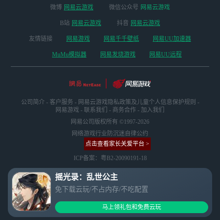
微博
网易云游戏
微信公众号
网易云游戏
B站
网易云游戏
抖音
网易云游戏
友情链接
网易游戏
网易千千壁纸
网易UU加速器
MuMu模拟器
网易发烧游戏
网易UU远程
公司简介
-
客户服务
-
网易云游戏隐私政策及儿童个人信息保护规则
-
网易游戏
-
联系我们
-
商务合作
-
加入我们
网易公司版权所有 ©1997-2026
网络游戏行业防沉迷自律公约
点击查看家长关爱平台 >
ICP备案：粤B2-20090191-18
摇光录：乱世公主
免下载云玩/不占内存/不吃配置
马上领礼包和免费云玩