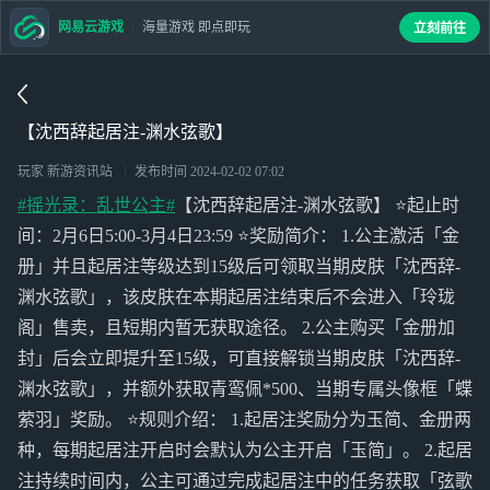
网易云游戏
海量游戏 即点即玩
立刻前往
【沈西辞起居注-渊水弦歌】
玩家 新游资讯站
发布时间
2024-02-02 07:02
#摇光录：乱世公主#
【沈西辞起居注-渊水弦歌】 ⭐起止时
间：2月6日5:00-3月4日23:59 ⭐奖励简介： 1.公主激活「金
册」并且起居注等级达到15级后可领取当期皮肤「沈西辞-
渊水弦歌」，该皮肤在本期起居注结束后不会进入「玲珑
阁」售卖，且短期内暂无获取途径。 2.公主购买「金册加
封」后会立即提升至15级，可直接解锁当期皮肤「沈西辞-
渊水弦歌」，并额外获取青鸾佩*500、当期专属头像框「蝶
萦羽」奖励。 ⭐规则介绍： 1.起居注奖励分为玉简、金册两
种，每期起居注开启时会默认为公主开启「玉简」。 2.起居
注持续时间内，公主可通过完成起居注中的任务获取「弦歌