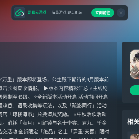
网易云游戏
海量游戏 即点即玩
立刻前往
今夕万重」版本即将登场，公主殿下期待的9月版本前
击长图查收情报。 ▶版本内容精彩汇总 ⭐主线剧
等级限制至45级。 ⭐全新版本活动开启 活动期间开启
藏魂香」语录收集等玩法，以及「疏影同行」活动
店「琼楼海市」兑换道具奖励。 ⭐中秋活跃活动
相
励。消耗「满月」可解锁与名士李睿、君九、千金
结交活动 全新限定「绝品」名士「尹重·天喜」限时