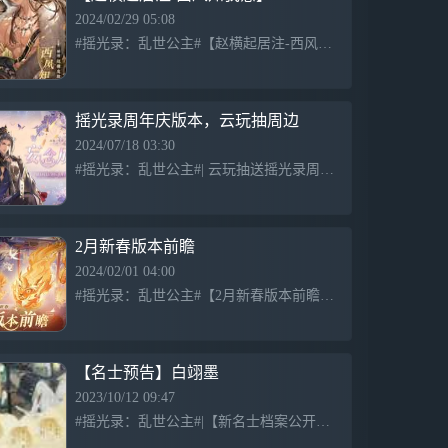
2024/02/29 05:08
#摇光录：乱世公主#【赵横起居注-西风知我意】 起止时间：3月5日5:00-4月1日23:59 奖励简介： 1.公主激活「金册」并且起居注等级达到15级后可领取当期皮肤「赵横-西风知我意」，该皮
摇光录周年庆版本，云玩抽周边
2024/07/18 03:30
#摇光录：乱世公主#| 云玩抽送摇光录周边 【妄念成双 | 太极万象结交卡池】 活动时间：7月18日5:00–8月7日23:59 活动简介：活动期间将开启限定提升卡池「妄念成双」，「绝品」名士
2月新春版本前瞻
2024/02/01 04:00
#摇光录：乱世公主#【2月新春版本前瞻】 瑞龙迎新岁，春风入画来。伴随着年关的到来，春节庆典也即将开启，这次准备了哪些活动内容呢？一起来看看吧。 新春版本活动 活动期间开启「新岁庆典」、BOSS
【名士预告】白翊墨
2023/10/12 09:47
#摇光录：乱世公主#|【新名士档案公开】 ——“世有医人药，亦有夺命方。” 亦正亦邪，没有明确的善恶观，只有有用和无用的区别。 名士：白翊墨 配音：张沛@哎哟这不是张沛么 >>>「鎏