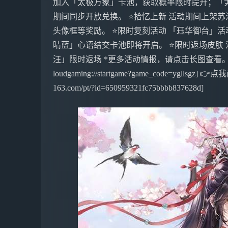
加入「太极万象」卡池，获取概率限时提升；「
期间同步开放兑换。 ⭐拾忆上新 活动期间上架
头像框等奖励。 ⭐限时复刻活动 「珏华御台」
晴蓝」心语结交卡池即将开启。 ⭐限时返场皮肤
汪」限时返场 *更多活动情报，请点击长图查看。 ----------
loudgaming://startgame?game_code=ygllsgz] 
163.com/pt/?id=650959321fc75bbbb837628d]