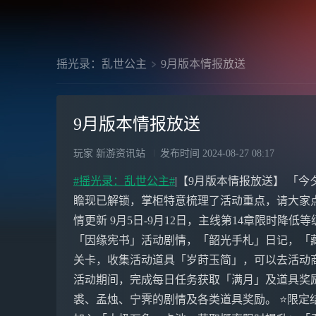
摇光录：乱世公主
9月版本情报放送
9月版本情报放送
玩家 新游资讯站
发布时间
2024-08-27 08:17
#摇光录：乱世公主#
|【9月版本情报放送】 「
瞻现已解锁，掌柜特意梳理了活动重点，请大家点
情更新 9月5日-9月12日，主线第14章限时降低
「因缘宪书」活动剧情，「韶光手札」日记，「
关卡，收集活动道具「岁莳玉简」，可以去活动商
活动期间，完成每日任务获取「满月」及道具奖
裘、孟烛、宁霁的剧情及各类道具奖励。 ⭐限定