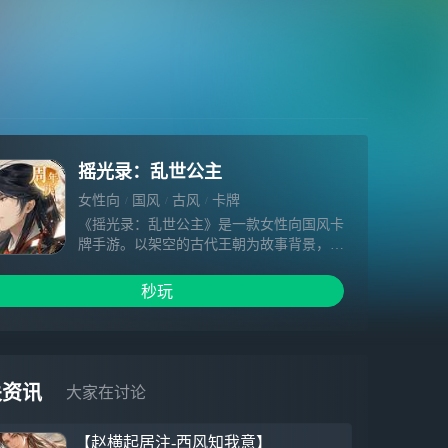
摇光录：乱世公主
女性向
国风
古风
卡牌
《摇光录：乱世公主》是一款女性向国风卡
牌手游。以架空的古代王朝为故事背景，融
入大量传统文化与国风经典元素，跌宕起伏
的沉浸式剧情，近百位角色悉数登场，共同
秒玩
谱写皇权与命运交错之下，一位公主的成长
故事。 玩家将扮演乱世中流离失所的公
主，为了夺回失去的一切而踏上旅程。眼前
的路布满荆棘，她利用智慧和谋略与各方势
力周旋，近百位性格迥异的角色将与她邂
关资讯
大家在讨论
逅。前方究竟是永恒的陪伴，还是残忍的背
叛？一场少女与权谋的斗争就此展开……
【赵横起居注-西风知我意】