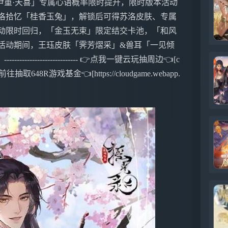
尹重·天喜」专属心语概率限时提升，限时版本活动
苏洛拾忆「桂香玉兔」，解锁后可得苏洛皮肤、专属
活动限时回归，「金玉无束」限定结交卡池，「和风
 活动期间，王珏皮肤「霁芳熠采」&兽耳「一见倾
------------------- 👉点我一键云玩抽周边👈[c
👉点我前往抽取648R游戏基金👈[https://cloudgame.webapp.