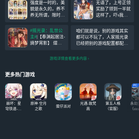
强度是一时的，美
无语了，上号正领
貌是永久的，养不
奖励了领到一半就
养无所谓，限时up
这样了，吓s我了
池角色必须拥有，
（玩了三天了，刚
常驻没全抽出来，
玩的时候发现它里
#摇光录：乱世公
咱们就是说，别的游戏其实
复刻的up角色出到
面有好多东西和山
主#
|【奉渊起居注-
都可以不玩了，人家摇光录
现在的倒是全抽了
亦一样。说明一
旖梦宵影】 熠熠
已经把别的游戏配置都配齐
下：本人玩过山
生辉处，尽纾笔
了，直接玩他不就得了（狗
亦，玩之前就有听
间；心中肆肆念，
头保命）
到讨这个游戏抄
游戏详情查看更多内容
尽落眸中。 起止
袭，没想
时间：4月2日5:00-
到。。。。
4月29日23:59 奖励
更多热门游戏
简介： 1.公主激活
「金册」并且起居
注等级达到
崩坏：星
原神·空月
光遇-致梵
第五人格
永劫
蛋仔派对
穹铁道-4.4
之歌
高
（官服）
（ste
版本