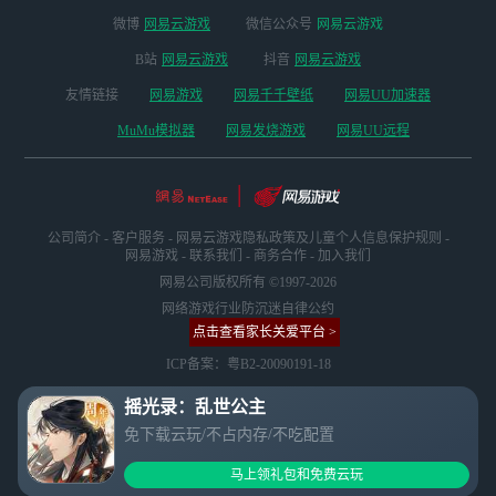
微博
网易云游戏
微信公众号
网易云游戏
B站
网易云游戏
抖音
网易云游戏
友情链接
网易游戏
网易千千壁纸
网易UU加速器
MuMu模拟器
网易发烧游戏
网易UU远程
公司简介
-
客户服务
-
网易云游戏隐私政策及儿童个人信息保护规则
-
网易游戏
-
联系我们
-
商务合作
-
加入我们
网易公司版权所有 ©1997-2026
网络游戏行业防沉迷自律公约
点击查看家长关爱平台 >
ICP备案：粤B2-20090191-18
摇光录：乱世公主
免下载云玩/不占内存/不吃配置
马上领礼包和免费云玩