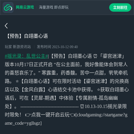
网易云游戏
海量游戏 即点即玩
立刻前往
【预告】白翊墨心语
玩家 新游资讯站
发布时间
2023-10-12 09:40
#摇光录：乱世公主#
|【预告】白翊墨心语 ⏰「鎏宫迷津」
版本10月17日正式开启 “在公主面前，我好像能体会到常人
的喜怒哀乐了。” 寒露重，药香馥。苦中一点甜，茕茕牵机
路。 ⭐【白翊墨心语】可在限时活动【鎏宫迷津】的兑换商
店以及【金风白露】心语结交卡池中获得。 ⭐获取白翊墨心
语后，可在【灵犀-期遇】中体验【专属剧情-孤岛幽幽
处】。 --------------------------------------- ⏰10.13-10.15摇光录限
时限免！ 👉点我一键开启云玩👈[cloudgaming://startgame?g
ame_code=ygllsgz]