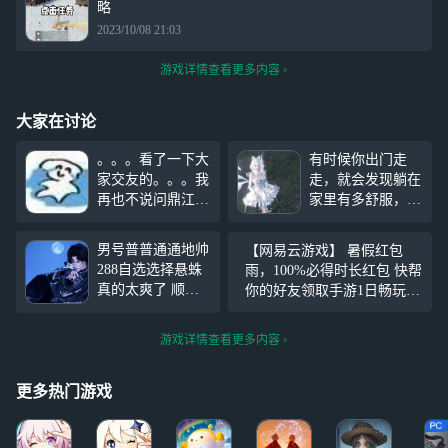
略
2023/10/08 21:03
游戏详情查看更多内容
大家在讨论
。。。看了一下大
有时候你出门走
家交友的。。。我
走，就会发现躺在
再也不说问鼎江湖
家里有多舒服，不
是冷区了。。。
要试图跟我比懒，
问鼎的老师好
因为我懒得跟你
男号普普通通地帅
【网易云游戏】 暑假红包
多。。。老师们带
比，比我优秀的人
288自选选择悬蛛
雨，100%必得时长红包 快帮
我玩
比我还努力，那么
真的太爽了 顺便
你的好友领取手游1日畅玩
我努力有什么用，
欢迎加好友 一蓑
+大波端游时长吧！ https://cl
那你懒得好好的，
烟雨 御柏 我是朋
oudgame.webapp.163.com/fissi
你非要把我扶上
游戏详情查看更多内容
友圈潜水王但会给
on/?invite_co
墙，我每天躺平，
你们点赞
那何尝不是一种自
更多热门游戏
律，风吹哪页读