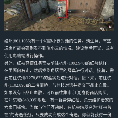
磁州(861,1055)有一个和施小云对话的任务。请注意，有些
玩家可能会碰到看不到施小云的情况，建议稍后再试，或者
使用电脑端进行操作。
另外，红袖尊使任务需要前往杭州(1092,940)的红萼绣样，
在里面向右走，然后找到角落里的薛真进行对话。接着，需
要前往杭州(1278,833)的蓝实处进行对话。接下来，前往杭
州(1102,898)的二楼廊桥，与桂枝对话并提交下品止血散。
如果没有下品止血散，可以前往集市-江湖身份商店购买。
在汴京城(848,935)附近，有一群身穿红袖、负责维护治安的
六扇门捕快。当你与他们互动时，有机会触发名为"红袖曾
在"的奇遇任务。只要成功完成这个奇遇，你就能获得一份