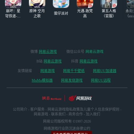
崩坏：星
原神·空月
光遇-致梵
第五人格
永劫
蛋仔派对
穹铁道-4.4
之歌
高
（官服）
（ste
版本
微博
网易云游戏
微信公众号
网易云游戏
B站
网易云游戏
抖音
网易云游戏
友情链接
网易游戏
网易千千壁纸
网易UU加速器
MuMu模拟器
网易发烧游戏
网易UU远程
公司简介
-
客户服务
-
网易云游戏隐私政策及儿童个人信息保护规则
-
网易游戏
-
联系我们
-
商务合作
-
加入我们
网易公司版权所有 ©1997-2026
网络游戏行业防沉迷自律公约