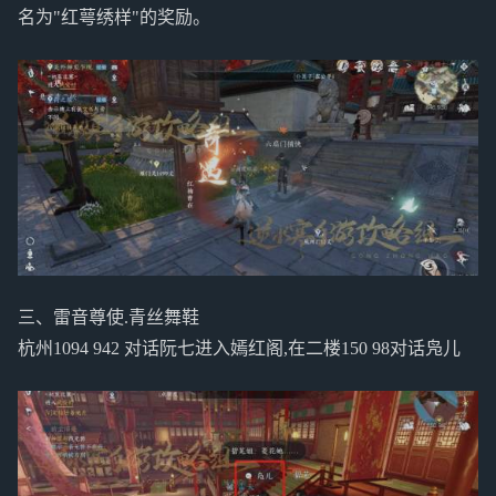
名为"红萼绣样"的奖励。
三、雷音尊使.青丝舞鞋
杭州1094 942 对话阮七进入嫣红阁,在二楼150 98对话凫儿