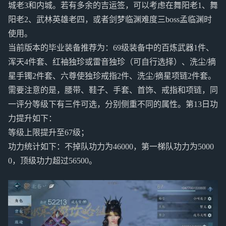
城老3和内城。若有多余的吉运签，可以考虑在舞阳老1、舞
阳老2、武林英雄老四，或者剑梦临渊难度三boss孟临渊时
使用。
当前版本的毕业装备推荐为：69级装备中的百炼武器1件、
浑天4件套、红袖独珍或雷音独珍（可自行选择）、洗尘/摘
星手镯2件套、六尊使独珍戒指2件、洗尘/摘星项链2件套。
需要注意的是，腰带、鞋子、手套、首饰、戒指和项链，同
一评分等级下有三件可选，分别侧重不同的属性。第13日功
力提升如下：
等级上限提升至67级；
功力统计如下：不掉队功力为46000，第一梯队功力为5000
0，顶级功力超过56500。