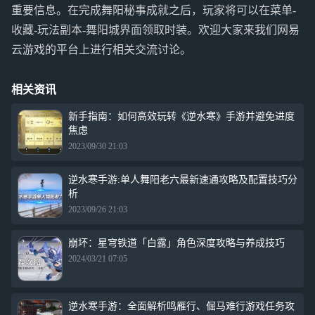
重要信息。在完成舞阳秘事成就之后，玩家将可以在菜单-
收藏-玩法副本-舞阳城界面领取时装。欢迎大家来我们网易
云游戏的平台上进行相关交流讨论。
相关资讯
新手指南：如何高效玩转《逆水寒》手游并避免进度
焦虑
2023/09/30 21:03
逆水寒手游:单人舞阳老六最新速通攻略及配置技巧分
析
2023/09/26 21:03
崩坏：星穹铁道「白露」角色深度攻略与养成技巧
2024/03/21 07:05
逆水寒手游：全面解析鸣雁行、倔马难行游戏任务攻