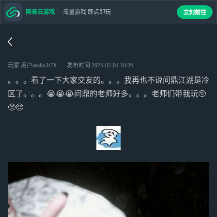
网易云游戏
海量游戏 即点即玩
立刻前往
玩家 用户aaabo3t7X
发布时间
2025-02-04 18:26
。。。看了一下大家交友的。。。我再也不说问鼎江湖是冷
区了。。。😭😭😭问鼎的老师好多。。。老师们带我玩🥺
🥺🥺