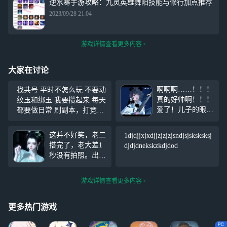
逆水寒手游攻略：九灵英雄舞阳技能与修行加点推荐
2023/09/28 21:04
游戏详情查看更多内容
大家在讨论
啊啊啊……！！！
找共号 平时不怎么玩 不要动
真的好帅啊！！！
纹玉和绑玉 我要攒起来 每天
爱了！儿子的眼神
都要做日常 刷副本，打竞技
好宠啊，好带
能接受的私信，不能的一边
感！！儿子笑起来
去
这并不好笑，老二
1djdjjxjxdjjzjzjzjsndjsjsksksksj
帅度10000000000
搭完了，老大差1
djdjdnekskzkdjdod
0%（宝子不用问
秒没有拍照。出来
脸，脸是私用自捏
看广，1秒之差没
的） 女儿你好权
有进游戏。可恶，
威，好帅！！
游戏详情查看更多内容
釉色前奏好听，想
搭一套来着。
更多热门游戏