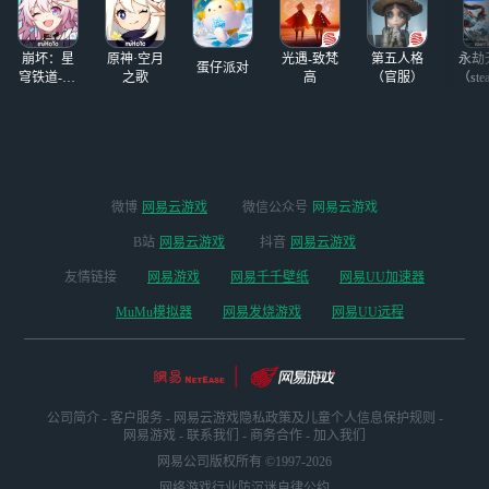
崩坏：星
原神·空月
光遇-致梵
第五人格
永劫
蛋仔派对
穹铁道-4.4
之歌
高
（官服）
（ste
版本
微博
网易云游戏
微信公众号
网易云游戏
B站
网易云游戏
抖音
网易云游戏
友情链接
网易游戏
网易千千壁纸
网易UU加速器
MuMu模拟器
网易发烧游戏
网易UU远程
公司简介
-
客户服务
-
网易云游戏隐私政策及儿童个人信息保护规则
-
网易游戏
-
联系我们
-
商务合作
-
加入我们
网易公司版权所有 ©1997-2026
网络游戏行业防沉迷自律公约