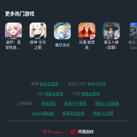
跳舞的注意些，这
半醉半浮沉。诸位江湖朴昌
第一个号（浮生若
东西最近活跃，有
至此，真是快哉快哉！！！
梦 九零） 有天赏
人准备今天开壶，
更多热门游戏
头（六个
之前开过茶壶，还
死性不改，啥也不
是的陡m
崩坏：星
原神·空月
光遇-致梵
第五人格
永劫
蛋仔派对
穹铁道-4.4
之歌
高
（官服）
（ste
版本
微博
网易云游戏
微信公众号
网易云游戏
B站
网易云游戏
抖音
网易云游戏
友情链接
网易游戏
网易千千壁纸
网易UU加速器
MuMu模拟器
网易发烧游戏
网易UU远程