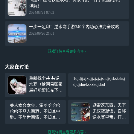
详解》
2024/03/21 07:02
一步一足印：逆水寒手游340个内功心法完全攻略
2023/09/26 21:01
游戏详情查看更多内容
大家在讨论
重新找个共 共逆
1djdjjxjxdjjzjzjzjsndjsjsksksksj
水寒（给网易账密
djdjdnekskzkdjdod
最好能帮忙充下这
月的 就当押会退
你的） 手头有三
避雷这东西，天下
美人幸会幸会，霍哈哈哈哈
个号 够你玩的
无双夜凝语，自称
哈哈不品人间酒，不知其中
（也可以分开来
逆水寒皇帝，在跳
醉。不陷世间情，不知其中
共） 两个浮生若
舞的地方炸人，被
泪。不经沧桑哭，不知其中
梦 一个我忘在哪
骂他被他举报，爱
味。一烟一酒一人生，半醒
了反正不是很鬼
游戏详情查看更多内容