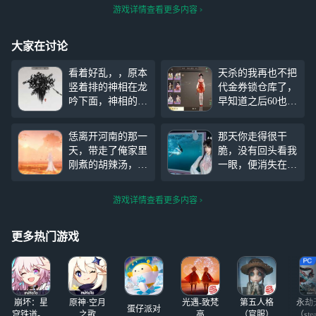
游戏详情查看更多内容
大家在讨论
看着好乱，，原本
天杀的我再也不把
竖着排的神相在龙
代金券锁仓库了，
吟下面，神相的像
早知道之后60也能
小一些，看着协
用代金券，我就不
调，现在横着感觉
白瞎那60限定纹玉
恁离开河南的那一
那天你走得很干
好怪。没必要给鸿
了，100限定纹玉
天，带走了俺家里
脆，没有回头看我
音加到中间啊，鸿
配上代金券最少也
刚煮的胡辣汤，俺
一眼，便消失在了
音本来就会飞，加
能买三个680，快
地里种了很多小
那雾里，我看着你
到上面也行啊我
碎了，啊啊啊啊啊
麦，俺想给恁磨成
远去的背影，不知
去。
啊啊啊！！！
游戏详情查看更多内容
面粉做烩面和饸络
道是停留在原地还
面吃，但是恁说恁
是追上你 跟你
不喜欢吃，那天风
说：“你妹的，偷
更多热门游戏
很大，俺手里的葱
我手机干啥”
花油馍散发着香味
但是俺却一点也不
想吃，因为恁薅走
崩坏：星
原神·空月
光遇-致梵
第五人格
永劫
了俺家地里
蛋仔派对
穹铁道-4.4
之歌
高
（官服）
（ste