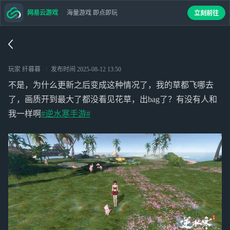
网易云游戏
海量游戏 即点即玩
立刻前往
玩家 纤暮暮
发布时间
2025-08-12 13:50
不是，为什么更新之后变成这种情况了，我的草都飞哪去
了，画质开到最大了都没看见花草，出bag了？有没有人和
我一样啊
#逆水寒手游#