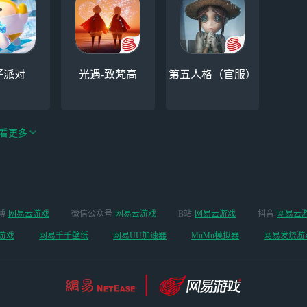
仔派对
光遇-致梵高
第五人格（官服）
看更多
绝区零-周年庆（手
博
网易云游戏
微信公众号
网易云游戏
B站
网易云游戏
抖音
网易云
手机
阴阳师
游排队可先前往端
游戏
网易千千壁纸
网易UU加速器
MuMu模拟器
网易发烧游
游游玩）