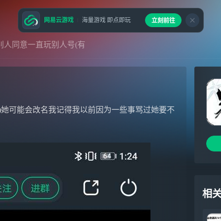
网易云游戏
海量游戏 即点即玩
立刻前往
别人同意一直玩别人号(有
)她可能会改名我记得我以前因为一些事骂过她要不
相