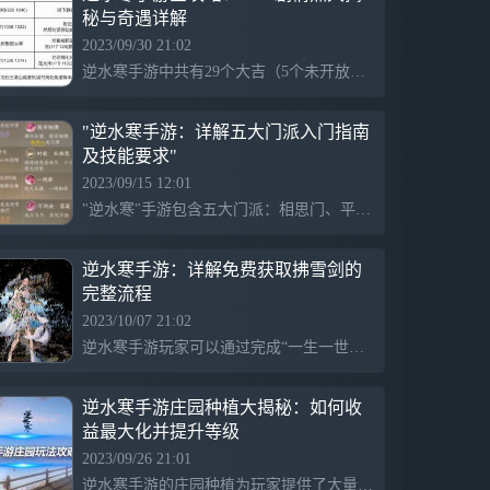
秘与奇遇详解
1.老板震怒的不计成本宏大开放世界：目光
所及之处皆可达，全场景可攀爬与飞檐走
2023/09/30 21:02
壁，爬山可能摔死但也可能发现隐秘宝箱；
逆水寒手游中共有29个大吉（5个未开放）、45个中吉、61个小吉（1个未开放）和14个凶奇遇，合计1040剧情点。大吉奇遇可根据奖励选择完成，每个奇遇值15剧情点。凶奇遇14个，每个值10剧情点，每七天上限为四次。流派奇遇需要完成对应的流派剧情才能触发，每30天只能解锁一个流派体验。门派奇遇细节包括入派奇遇方式、信物获取、5款时装、逐派规则等。最后，小吉奇遇有61个，每个值3剧情点。
自然规则将对游戏产生影响，运用元素相生
相克破解巨量谜题，内容丰富到可当单机玩
——以至于开发烧钱过多经常被老板怒骂；
"逆水寒手游：详解五大门派入门指南
及技能要求"
2.“违背祖宗”的资源获取方式：通过冒险获
2023/09/15 12:01
取绝大部分武学，把神功还给江湖；自我革
"逆水寒"手游包含五大门派：相思门、平天门、龙门客栈、无根门和丐帮。相思门适合CP玩家，引领玩家以趣味技能风摇筝入门，拜入后则需要遵循切勿见异思迁规则。平天门适合PVP玩家，以帮助受伤小鹿进入，修身齐家是其门规。龙门客栈也适合PVP，由狱卒引入并击杀任务目标，需遵守不平则鸣门规。无根门则为PVE玩家，与路岐人对话触发入门奇遇，但规则为勿与男性举止亲昵。丐帮则以乞讨成功为入门方式，要求帮中兄弟,同休共戚。同时只能加入一个江湖门派，并通过学习江湖门派技能增加经验，即使离开师门也不会消失。特定任务还可转换为通用经验，用于江湖门派升级。
命摒弃MMO无聊的数值坑，轻数值甚至不
卖数值；
逆水寒手游：详解免费获取拂雪剑的
3.颠覆MMO套路的自由武学：偷师、顿悟
完整流程
亦可获得武学，武学搭配无限制，坦克也可
2023/10/07 21:02
学治疗；
逆水寒手游玩家可以通过完成“一生一世一双人”这个华章任务，获取拂雪剑饰品。首先，点击“剧情回顾”并从“踏雪寻梅”开始。在完成第一段剧情后等待冷却时间，然后在“下回分解”继续任务，再完成后再等待8小时解锁下一阶段剧情。在对话过程中，选择相应选项，最后选择“我不放心”即可完成任务，解锁拂雪剑饰品。
4.科学家操刀的NPC智能：顶级科学家打
造、通过图灵测试级别的NPC，真假难辨，
逆水寒手游庄园种植大揭秘：如何收
深度机器学习养成专属性格，拒绝只做工具
益最大化并提升等级
人，NPC亦可成为知心伴侣；
2023/09/26 21:01
5.干翻传统MMO的身份体系：真正的千人
逆水寒手游的庄园种植为玩家提供了大量收益和休闲乐趣。玩家可通过种植和出售西瓜糖、椰子糖等物品来增加收益和积累物资。不同类型的玩家可以选择不同的玩法，包括资源收集、休闲种植和随性种植等。庄园的等级也可以通过购买模版来快速提升。同时，庄园种植具有很强的个人化特点，玩家可以根据自己的时间和兴趣来选择种植的作物和玩法。