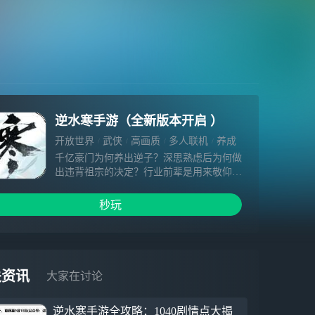
逆水寒手游（全新版本开启 ）
开放世界
武侠
高画质
多人联机
养成
MMORPG
捏脸
3D
角色扮演
千亿豪门为何养出逆子？深思熟虑后为何做
出违背祖宗的决定？行业前辈是用来敬仰还
是用来打倒？敬请关注今晚的走进逆水寒手
游。
秒玩
这是一款由网易史上最大规模团队研发（在
职412人），致力于颠覆MMO陈旧套路，引
领未来十年角色扮演游戏发展之路的新国风
宏大开放世界超武侠游戏。
因为行业常年积弊，国产MMORPG已经到
关资讯
大家在讨论
了最危险的时候，我们的心愿是让MMO再
次伟大。我们将为玩家提供：
逆水寒手游全攻略：1040剧情点大揭