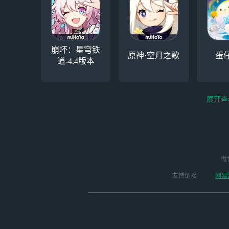
崩坏：星穹铁
原神·空月之歌
蛋
道-4.4版本
展开查
云电脑-Steam夏促
微
永劫无间（steam）
云
启动
友情链接
网易