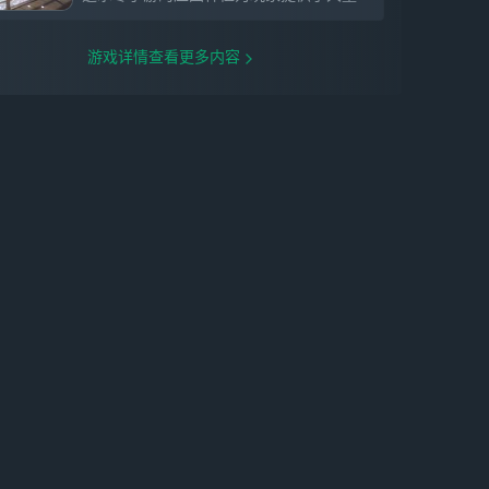
千面，身份自由，上百种江湖身份（传统
MMO不超过20个），激活方式多种多样，
还原大宋市井各类行当生态，会算命的钓鱼
游戏详情查看更多内容
佬能成长为精通祈鱼舞的黑帮大厨；
6.不敢相信是移动端的3A级画质：端游的黑
科技全部安排上，包括全景天气系统、全局
光照、光线追踪、头发海飞丝算法、动捕动
作引擎与细腻表情、动态物理破坏；
7.媲美《底特律变人》的蝴蝶效应和剧情分
支：全程实时剧情演出，感人至深，并进一
步电影化、3A化；蝴蝶效应PLUS，庞杂巨
大的剧情分支系统；
8.手游中前所未有的动作：行如风，轻功、
攀爬、飞檐走壁，更有全新的承影剑运动机
制；战如神，极具想象力的动作招式，变化
无穷的技能组合；
9.业界首创的殊途同归收益体系：融合天量
休闲玩法，即使打牌下棋摸鱼，轻松娱乐也