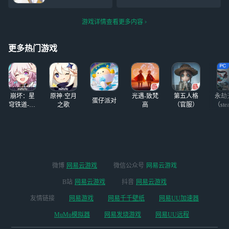
线！探索小队的成
「在数据之海漂
发现，这个世界不再美好。
员们将一同开启新
流，探寻未知世界
那些平凡的日常，也将一去
的旅程，探索地
游戏详情查看更多内容
泡的历史……这简
不回。但是，不要放弃，永
图、破解谜题、击
直像是电影里才有
远不要放弃。” “琪亚娜，抬
败敌人、收获成
的情节。」 「不
更多热门游戏
起头，继续前进吧，去把这
长！
过，既然已经踏上
了旅程，就把这一
切当做研究课题的
一部分吧。」
崩坏：星
原神·空月
光遇-致梵
第五人格
永劫
蛋仔派对
穹铁道-4.4
之歌
高
（官服）
（ste
版本
微博
网易云游戏
微信公众号
网易云游戏
B站
网易云游戏
抖音
网易云游戏
友情链接
网易游戏
网易千千壁纸
网易UU加速器
MuMu模拟器
网易发烧游戏
网易UU远程