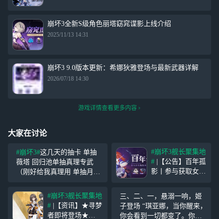
崩坏3全新S级角色丽塔窈窕谍影上线介绍
2025/11/13 14:31
崩坏3 9.0版本更新：希娜狄雅登场与最新武器详解
2026/07/18 14:30
游戏详情查看更多内容
大家在讨论
#崩坏3舰长聚集地
#崩坏3#
这几天的抽卡 单抽
#
|【公告】百年孤
薇塔 回归池单抽真理专武
影丨参与获取女武
（刚好给我真理用 单抽月之
神·重机角色卡、4
恒，十连两个征服王圣痕
★武器等奖励 主
（给终焉作准备
#崩坏3舰长聚集地
三、二、一，悬溺一响，姬
线第二部第一章
#
|【资讯】★寻梦
子登场 “琪亚娜，当你醒来，
「百年孤影」上
者即将登场★
你会看到一切都变了。你会