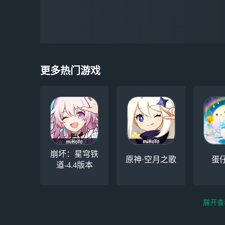
更多热门游戏
崩坏：星穹铁
原神·空月之歌
蛋
道-4.4版本
展开查