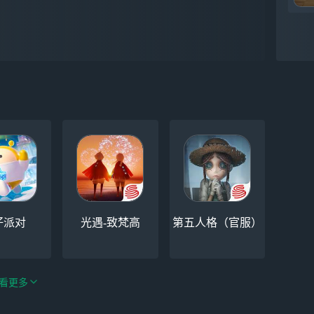
仔派对
光遇-致梵高
第五人格（官服）
看更多