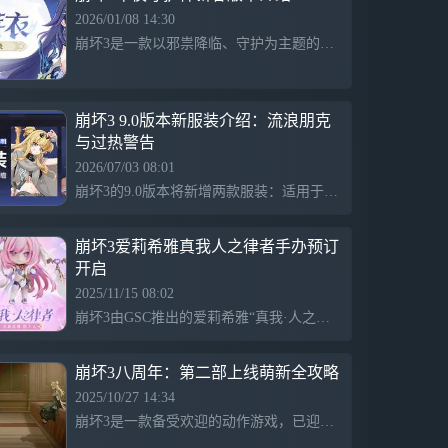
活动任务可获取瞒天乐游·曙影全新服装
2026/01/08 14:30
「流浪朋克」、水晶、活动勋章等奖励；
崩坏3是一款以邪祟降临、守护为主题的动作游戏，玩家扮演强大的女武神与邪恶势力战斗，守护人类的黑夜与和平，游戏强调力量源于守护的信念，展现激烈的战斗场景和感人情感。
还有复刻活动「飞向瓯夏」邀请赛等舰长体
验。 【新服装】流浪朋克、404：过热警告
瞒天乐游·曙影适用服装「流浪朋克」、终
末协理0017适用服装「404：过热警告」上
崩坏3 9.0版本新服装介绍：流浪朋克
线。 【新武器】琉璃朱燧、琉璃朱燧·开 角
与过热警告
色「浮生·渡尘之羽」全新神之键武器「琉
2026/07/03 08:01
璃朱燧」、超限武器「琉璃朱燧·开」上
崩坏3的9.0版本将新增两款服装：适用于瞒天乐游·曙影的「流浪朋克」和终末协理0017的「404：过热警告」。新服装「流浪朋克」展现了独特的街头风格，适合各种场合，而「404：过热警告」则带有幽默感。舰长可参与活动获取新服装，将带来新体验和乐趣。
线！「浮生·渡尘之羽」装备后将激活星之
环分野·命运之轮。 【新圣痕】泣之哲人 角
色「浮生·渡尘之羽」全新推荐圣痕套装
崩坏3爱莉希雅真我人之律者手办预订
「泣之哲人」上线。
开启
2025/11/15 08:02
崩坏3由GSC推出的爱莉希雅“真我·人之律者”粘土人手办已开启预订，采用Q版二头身设计，配多款表情和配件，细节还原其经典形象，预计2026年6月发货。
崩坏3八周年：第二部上线萌新全攻略
2025/10/27 14:34
崩坏3是一款备受欢迎的动作游戏，已迎来第七个年头和八周年庆，推出第二部内容，持续更新丰富的剧情和玩法，并提供萌新攻略，带领玩家探索往世乐土等新颖章节，深受玩家喜爱。