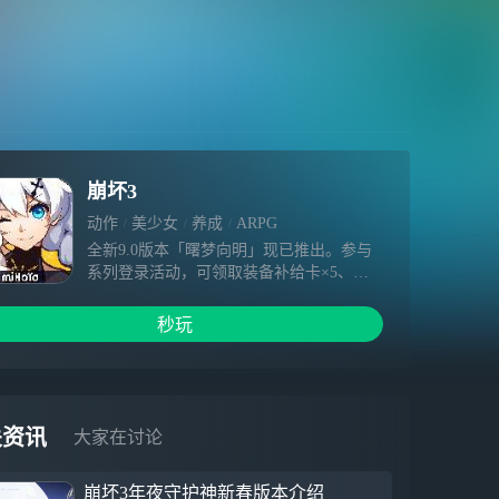
崩坏3
动作
美少女
养成
ARPG
全新9.0版本「曙梦向明」现已推出。参与
系列登录活动，可领取装备补给卡×5、水
晶、圣痕自选箱等奖励。 【新协同者】希
娜狄雅 全新S级协同者「希娜狄雅」登场，
秒玩
参与本期协同补给前60次抽十返二，共可获
得装备补给卡×12。 她适配于命运之轮星之
环阵容，协同攻击可吸引周围敌人并造成火
焰元素伤害。 【新主线】从此，拥抱未来
主线第二部终章「从此，拥抱未来」更新。
关资讯
大家在讨论
参与主线可获得寻梦纪念册、水晶、根源棱
镜等奖励。 【新活动】舰舰与许愿树秘闻
崩坏3年夜守护神新春版本介绍
主题活动「舰舰与许愿树秘闻」开启。完成