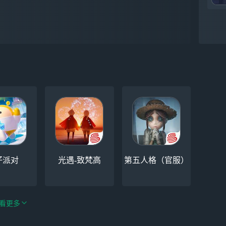
仔派对
光遇-致梵高
第五人格（官服）
看更多