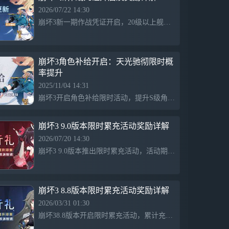
活动任务可获取瞒天乐游·曙影全新服装
2026/07/22 14:30
「流浪朋克」、水晶、活动勋章等奖励；
崩坏3新一期作战凭证开启，20级以上舰长可免费解锁先锋凭证，开放时间为9.0版本更新后至9月24日06:00。玩家通过完成任务或参与活动可快速获得历练值，提升凭证等级可获得水晶、根源棱镜、恒质纯晶及天光驰彻碎片等丰富奖励。
还有复刻活动「飞向瓯夏」邀请赛等舰长体
验。 【新服装】流浪朋克、404：过热警告
瞒天乐游·曙影适用服装「流浪朋克」、终
末协理0017适用服装「404：过热警告」上
崩坏3角色补给开启：天光驰彻限时概
线。 【新武器】琉璃朱燧、琉璃朱燧·开 角
率提升
色「浮生·渡尘之羽」全新神之键武器「琉
2025/11/04 14:31
璃朱燧」、超限武器「琉璃朱燧·开」上
崩坏3开启角色补给限时活动，提升S级角色天光驰彻和A级蓝莓特攻的获取概率。天光驰彻为虚数属性物理伤害角色，可灵活切换空地形态，强力蓄力攻击。蓝莓特攻为中近距离破盾输出，有防守反击技能。补给设有保底和保护机制，确保每10次必得A级或以上角色，最多90次确保获取天光驰彻。商城特惠礼包也同期上线。
线！「浮生·渡尘之羽」装备后将激活星之
环分野·命运之轮。 【新圣痕】泣之哲人 角
色「浮生·渡尘之羽」全新推荐圣痕套装
崩坏3 9.0版本限时累充活动奖励详解
「泣之哲人」上线。
2026/07/20 14:30
崩坏3 9.0版本推出限时累充活动，活动期间舰长累计充值达到指定额度可获得丰富奖励，包括特殊服装兑换券、角色补给卡、装备补给卡等。充值128元及以上即可领取所需材料选择箱，并且648元可获武器直升券，直接将稀有武器升级至50级。此外，商城还上架特惠礼包，活动开放时间为更新后至9月24日04:00，适用等级为9级及以上。
崩坏3 8.8版本限时累充活动奖励详解
2026/03/31 01:30
崩坏38.8版本开启限时累充活动，累计充值可获得武器直升券、晋升印章、根源棱镜等丰富奖励，商城亦有限时特惠礼包。星愿祈礼活动于版本更新后开放至5月28日，等级9级以上的玩家可累计充值领取多档奖励，包括服装券、补给卡、根源棱镜等，支持一次性领取所有低额度奖励，丰富的奖励内容激励玩家积极参与。