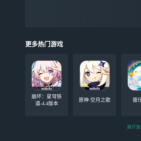
更多热门游戏
崩坏：星穹铁
原神·空月之歌
蛋
道-4.4版本
展开查