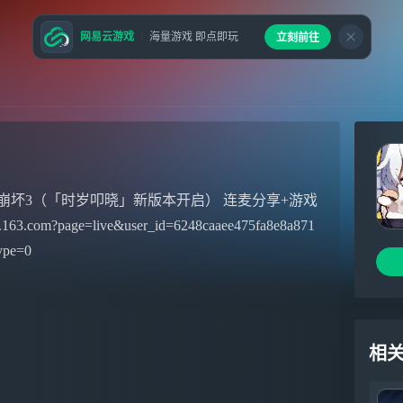
网易云游戏
海量游戏 即点即玩
立刻前往
崩坏3（「时岁叩晓」新版本开启） 连麦分享+游戏
page=live&user_id=6248caaee475fa8e8a871
ype=0
相