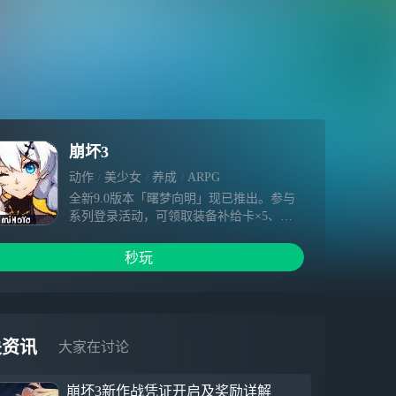
崩坏3
动作
美少女
养成
ARPG
全新9.0版本「曙梦向明」现已推出。参与
系列登录活动，可领取装备补给卡×5、水
晶、圣痕自选箱等奖励。 【新协同者】希
娜狄雅 全新S级协同者「希娜狄雅」登场，
秒玩
参与本期协同补给前60次抽十返二，共可获
得装备补给卡×12。 她适配于命运之轮星之
环阵容，协同攻击可吸引周围敌人并造成火
焰元素伤害。 【新主线】从此，拥抱未来
主线第二部终章「从此，拥抱未来」更新。
关资讯
大家在讨论
参与主线可获得寻梦纪念册、水晶、根源棱
镜等奖励。 【新活动】舰舰与许愿树秘闻
崩坏3新作战凭证开启及奖励详解
主题活动「舰舰与许愿树秘闻」开启。完成