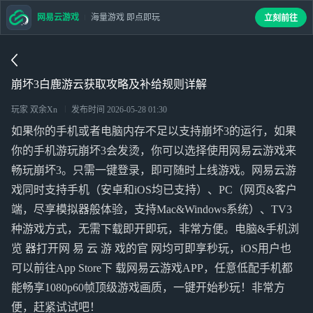
网易云游戏
海量游戏 即点即玩
立刻前往
崩坏3白鹿游云获取攻略及补给规则详解
玩家 双余Xn
发布时间
2026-05-28 01:30
如果你的手机或者电脑内存不足以支持崩坏3的运行，如果
你的手机游玩崩坏3会发烫，你可以选择使用网易云游戏来
畅玩崩坏3。只需一键登录，即可随时上线游戏。网易云游
戏同时支持手机（安卓和iOS均已支持）、PC（网页&客户
端，尽享模拟器般体验，支持Mac&Windows系统）、TV3
种游戏方式，无需下载即开即玩，非常方便。电脑&手机浏
览 器打开网 易 云 游 戏的官 网均可即享秒玩，iOS用户也
可以前往App Store下 载网易云游戏APP，任意低配手机都
能畅享1080p60帧顶级游戏画质，一键开始秒玩！非常方
便，赶紧试试吧！