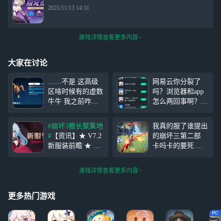
2025/11/13 14:31
游戏详情查看更多内容
大家在讨论
……不是 这高级
网易云你分裂了
区啥时候有的虚数
吗？浏览器和app
牛牛 我之前咋没
怎么两回事啊？害
见过(？想拿崩符
得我玩次次搜索，
打结果结算差点到
app搜索里崩三官
#崩坏3舰长聚集地
我真的服了谁提出
3分钟……没毕业
服也不见了，还好
#
【资讯】★ V7.2
的崩坏三第二部
问题还是太大
在广场里找到了。
新服装前瞻 ★ 舰
卡吗卡的要死 偷
了…… 还是拿小
#原神4.3版本#
长好！《崩坏3》
改抽卡概率我这辈
识摆了 没有天鹅
7.2新版本将推出
子都没这么非过
和真理是我的问题
游戏详情查看更多内容
「糖露星霜」与
我这辈子都没玩过
「空梦·掠集之
这么卡的游戏，退
兽」全新服装，快
出，原神启动！
更多热门游戏
来一起看看吧！新
哦玩的真顺畅！退
服装的获取方式请
出，崩坏三启动！