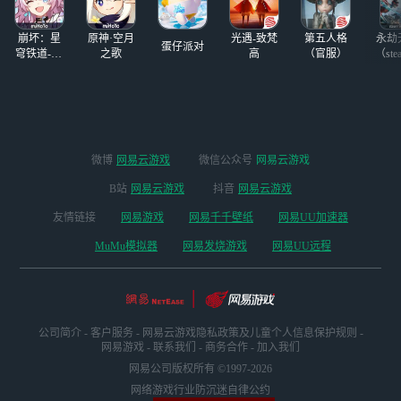
舰长关注后续官方
卡退卡退卡退，舰
资讯~ *
长都是凹分人，你
崩坏：星
原神·空月
光遇-致梵
第五人格
永劫
让我怎么
蛋仔派对
穹铁道-4.4
之歌
高
（官服）
（ste
版本
微博
网易云游戏
微信公众号
网易云游戏
B站
网易云游戏
抖音
网易云游戏
友情链接
网易游戏
网易千千壁纸
网易UU加速器
MuMu模拟器
网易发烧游戏
网易UU远程
公司简介
-
客户服务
-
网易云游戏隐私政策及儿童个人信息保护规则
-
网易游戏
-
联系我们
-
商务合作
-
加入我们
网易公司版权所有 ©1997-2026
网络游戏行业防沉迷自律公约