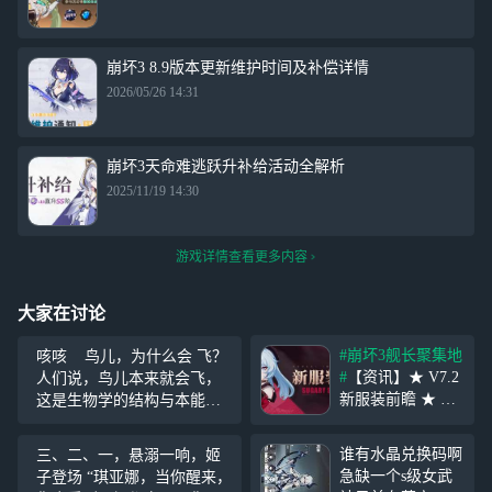
崩坏3 8.9版本更新维护时间及补偿详情
2026/05/26 14:31
崩坏3天命难逃跃升补给活动全解析
2025/11/19 14:30
游戏详情查看更多内容
大家在讨论
#崩坏3舰长聚集地
咳咳 鸟儿，为什么会 飞？
#
【资讯】★ V7.2
人们说，鸟儿本来就会飞，
新服装前瞻 ★ 舰
这是生物学的结构与本能造
长好！《崩坏3》
就的，是自然给予它们进化
7.2新版本将推出
的馈赠。 浪漫的哲人说，
谁有水晶兑换码啊
三、二、一，悬溺一响，姬
「糖露星霜」与
因为鸟想要飞上天际，这是
急缺一个s级女武
子登场 “琪亚娜，当你醒来，
「空梦·掠集之
它们所渴望的自由。 鸟儿想