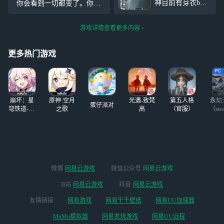
神目前有芽衣b级
你会看到一切都变了。你会
兽」全新服装，快
要飞上天际，
芽衣a级、琪亚娜b
发现，这个世界不再美好。
来一起看看吧！新
级、布洛妮雅·战
那些平凡的日常，也将一去
服装的获取方式请
游戏详情查看更多内容
车b级、布洛妮雅·
不回。但是，不要放弃，永
舰长关注后续官方
战车a级、八重樱a
远不要放弃。” “琪亚娜，抬
资讯~ *
级、希尔a级还有
更多热门游戏
起头，继续前进吧，去把这
这个
崩坏：星
原神·空月
光遇-致梵
第五人格
永劫
蛋仔派对
穹铁道-4.4
之歌
高
（官服）
（ste
版本
微博
网易云游戏
微信公众号
网易云游戏
B站
网易云游戏
抖音
网易云游戏
友情链接
网易游戏
网易千千壁纸
网易UU加速器
MuMu模拟器
网易发烧游戏
网易UU远程