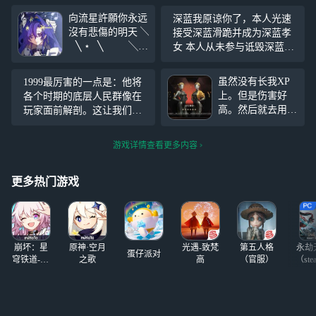
向流星許願你永远
深蓝我原谅你了，本人光速
沒有悲傷的明天 ╲
接受深蓝滑跪并成为深蓝孝
⠀╲ ⋆⠀╲ ╲
女 本人从未参与诋毁深蓝互
╲⠀╲ ☾⋆.˚
动（） 小树莓踏影歌真的好
⠀ ╲ ⋆｡ ☆⠀
萌 周年庆卡池战绩很耐看：
虽然没有长我XP
1999最厉害的一点是：他将
╲⠀⠀ ⊹ ⠀. ☆
0塑小瑞安侬，1塑诺谛卡，2
上。但是伤害好
各个时期的底层人民群像在
宿野树莓，0塑图图石子，0
高。然后就去用了
玩家面前解剖。这让我们能
塑塞梅 百夫长，J是
一下送的十连然后
用最冷静的思维去思考当时
纠结要不要抽然后
最惨酷却又最具“美感”的黑
游戏详情查看更多内容
决定十连试一下水
暗社会。
然后出了。嘎达嘎
达。这是我小瑞安
更多热门游戏
侬没抽出来的补偿
吗。
崩坏：星
原神·空月
光遇-致梵
第五人格
永劫
蛋仔派对
穹铁道-4.4
之歌
高
（官服）
（ste
版本