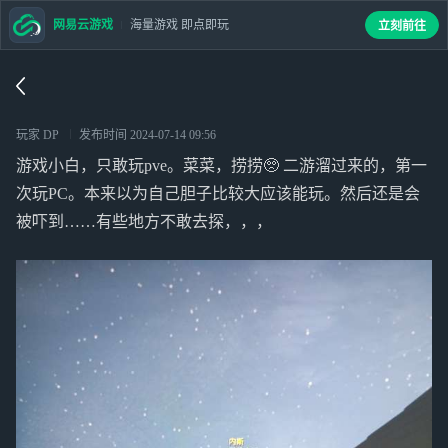
网易云游戏
海量游戏 即点即玩
立刻前往
玩家 DP
发布时间
2024-07-14 09:56
游戏小白，只敢玩pve。菜菜，捞捞🥺 二游溜过来的，第一
次玩PC。本来以为自己胆子比较大应该能玩。然后还是会
被吓到……有些地方不敢去探，，，