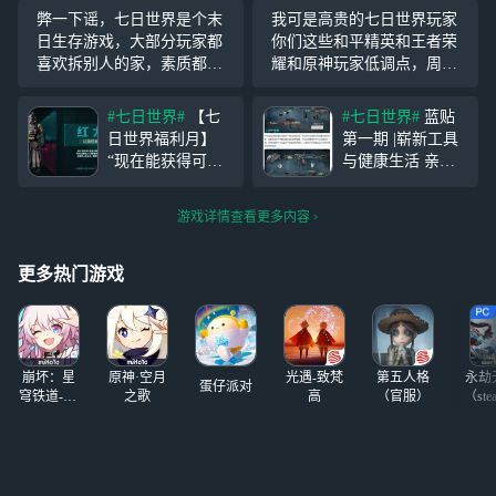
弊一下谣，七日世界是个末
我可是高贵的七日世界玩家
日生存游戏，大部分玩家都
你们这些和平精英和王者荣
喜欢拆别人的家，素质都很
耀和原神玩家低调点，周处
好，至于某位高贵的七日玩
除三害除的是你们的三害，
家，要骂就骂他别骂游戏
你们这些玩家都得死
#七日世界#
【七
#七日世界#
蓝贴
日世界福利月】
第一期 |崭新工具
“现在能获得可以
与健康生活 亲爱
继承公测的特殊代
的进化者， 感谢
币吗？” 工号37:
大家对《七日世
游戏详情查看更多内容
嗯，表达肯定。
界》开发进展的关
现在累计登录30天
注与支持，我们正
就能获得【光铸勋
紧锣密鼓地投入更
更多热门游戏
章】，公测兑换
多游戏内容的开发
【红龙时装】了~
设计中。本期将为
各位玩家带来一些
即将在11月新版本
崩坏：星
原神·空月
光遇-致梵
第五人格
永劫
中与
蛋仔派对
穹铁道-4.4
之歌
高
（官服）
（ste
版本