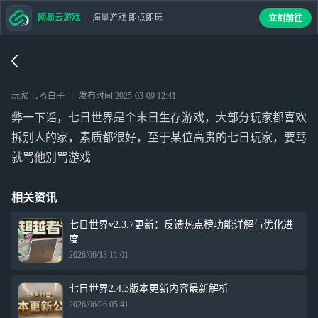
网易云游戏
海量游戏 即点即玩
立刻前往
玩家 しろ白子
发布时间
2025-03-09 12:41
弊一下谣，七日世界是个末日生存游戏，大部分玩家都喜欢
拆别人的家，素质都很好，至于某位高贵的七日玩家，要骂
就骂他别骂游戏
相关资讯
七日世界v2.3.7更新：反馈热点榜功能详解与优化进
度
2026/06/13 11:01
七日世界2.4.3版本更新内容最新解析
2026/06/26 05:41