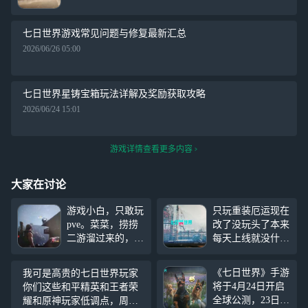
七日世界游戏常见问题与修复最新汇总
2026/06/26 05:00
七日世界星铸宝箱玩法详解及奖励获取攻略
2026/06/24 15:01
游戏详情查看更多内容
大家在讨论
游戏小白，只敢玩
只玩重装厄运现在
pve。菜菜，捞捞
改了没玩头了本来
二游溜过来的，第
每天上线就没什么
一次玩PC。本来
玩法只能拿着我的
以为自己胆子比较
厄运去刷刷收容
《七日世界》手游
我可是高贵的七日世界玩家
大应该能玩。然后
物，现在你改了，
将于4月24日开启
你们这些和平精英和王者荣
还是会被吓到……
积累了好久的模组
全球公测，23日10
耀和原神玩家低调点，周处
有些地方不敢去
全部报废我就感觉