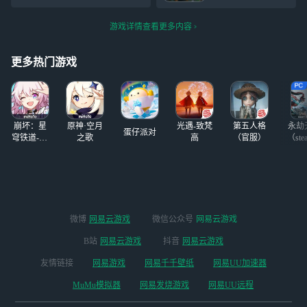
点开启预下载。为
除三害除的是你们的三害，
探，，，
以前的时间真的白
保证各位玩得爽
你们这些玩家都得死
玩了，我是真的喜
游戏详情查看更多内容
玩，开发组给玩家
欢这款游戏，就算
们带来超级福利！
没什么玩法我都坚
1016件个性外观、
更多热门游戏
持每天上线
16件顶级金色装备
蓝图等你来拿！来
网易云游戏免下载
轻松在线畅玩《七
崩坏：星
原神·空月
光遇-致梵
第五人格
永劫
日世界》端手游双
蛋仔派对
穹铁道-4.4
之歌
高
（官服）
（ste
端！ 你可以通过
版本
网易云游戏轻松体
验《七日世界》。
无需下载占用存储
空间，只需一键登
录，随时随地即可
微博
网易云游戏
微信公众号
网易云游戏
畅玩。网易云游戏
支持手机（安卓和
B站
网易云游戏
抖音
网易云游戏
iOS）、PC（网页
友情链接
网易游戏
网易千千壁纸
网易UU加速器
及客户端，提供模
拟器般的体验，兼
MuMu模拟器
网易发烧游戏
网易UU远程
容Mac和Windows