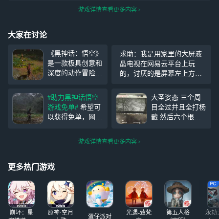
游戏详情查看更多内容
大家在讨论
《黑神话：悟空》
求助：我是用家里的大屏液
是一款极具创意和
晶电视在网易云平台上玩
深度的动作冒险游
的，讨厌的是屏幕左上方始
戏，玩家可以在游
终有个悬浮球，严重影响操
戏中扮演孙悟空，
作，怎样去掉？
#助力黑神话悟空
大圣姿态 三个周
体验其独特的战斗
游戏免单#
希望可
目全过并且全打杨
技能和剧情故事。
以获得免单，网易
戬 然后六个根器
游戏画面精美，战
云游戏真是给没有
全点满以后 穿戴
斗流畅，剧情引人
硬件的孩子一个一
神珍品的大圣五件
入胜，非常值得一
游戏详情查看更多内容
样，因为有网易云
套 就会解锁第四
玩。
游戏，才买的黑神
段蓄力 四段蓄力
话悟空，要不然都
就上三段以后旁边
更多热门游戏
不知道去哪里玩，
还有横条位置 这
上班还可以偷偷摸
个只能靠吃药或者
鱼
打怪累积满 平时
蓄力最多只
崩坏：星
原神·空月
光遇-致梵
第五人格
永劫
蛋仔派对