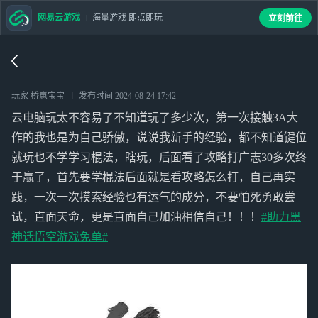
网易云游戏
海量游戏 即点即玩
立刻前往
玩家 桥崽宝宝
发布时间
2024-08-24 17:42
云电脑玩太不容易了不知道玩了多少次，第一次接触3A大
作的我也是为自己骄傲，说说我新手的经验，都不知道键位
就玩也不学学习棍法，瞎玩，后面看了攻略打广志30多次终
于赢了，首先要学棍法后面就是看攻略怎么打，自己再实
践，一次一次摸索经验也有运气的成分，不要怕死勇敢尝
试，直面天命，更是直面自己加油相信自己！！！
#助力黑
神话悟空游戏免单#