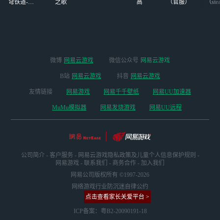
穹铁道-4.4
之歌
高
（官服）
（ste
版本
微博
网易云游戏
微信公众号
网易云游戏
B站
网易云游戏
抖音
网易云游戏
友情链接
网易游戏
网易千千壁纸
网易UU加速器
MuMu模拟器
网易发烧游戏
网易UU远程
公司简介
-
客户服务
-
网易云游戏隐私政策及儿童个人信息保护规则
-
网易游戏
-
联系我们
-
商务合作
-
加入我们
网易公司版权所有 ©1997-2026
网络游戏行业防沉迷自律公约
点击查看家长关爱平台 >
ICP备案：粤B2-20090191-18