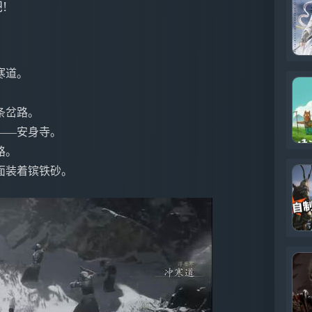
!
寒道。
条岔路。
——安身寺。
路。
面装着镔铁砂。