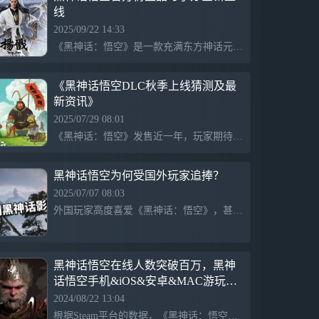
线
2025/09/22 14:33
《黑神话：悟空》是一款充满东方神话元素的动作游戏，当前官方推出了多样衍生品，包括杨戬1/12手办和黑神话钟馗雕像。首家线下零售店将于9月25日试营业，提供丰富周边产品，展现游戏的文化魅力。
《黑神话悟空DLC秋季上线猜测及最
新资讯》
2025/07/29 08:01
《黑神话：悟空》发售近一年，玩家期待DLC，游戏美术总监暗示秋季可能推出内容，但尚无正式公告。
黑神话悟空为何受国外玩家追捧？
2025/07/07 08:03
外国玩家高度喜爱《黑神话：悟空》，甚至自行制作了精美的影神图和插图，展现出对游戏元素的热爱，制作水平不输官方，体现了该游戏在国际上的影响力和吸引力。
黑神话悟空在线人数突破百万，黑神
话悟空手机&iOS&安卓&MAC游玩攻
略
2024/08/22 13:04
根据Steam平台的数据，《黑神话：悟空》在上线一小时后，Steam在线人数突破了一百万。上线不久后，该游戏的同时在线人数已经超过了150万，并且成为了同时在线玩家最多的付费买断制单机游戏。为助力国产