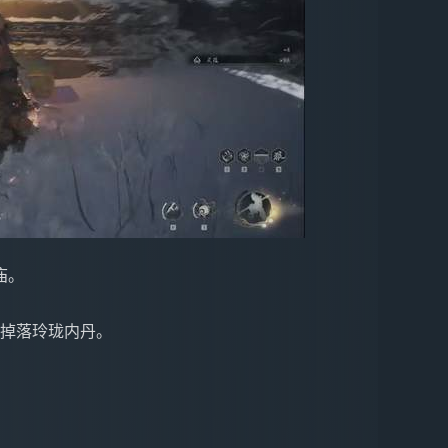
庙。
会掉落玲珑内丹。