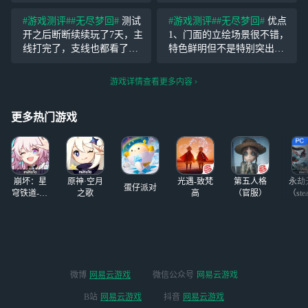
欢莉莉安！！！ 玩法手感不
前，我还花6块钱买了
错 但是希望可以改改索敌机
它。。。
#游戏测评#
#无尽梦回#
测试
#游戏测评#
#无尽梦回#
优点
制 以及本游戏好像没有奶妈
开之后断断续续玩了7天，主
1、门面的立绘场景很不错，
（？） 虽然有时候会被晃花
线打完了，支线也都看了，
特色鲜明但不是特别突出，
眼睛 但是我很
不过支线内容比较少，看得
大厅做的不错，可以到处走
没有主线认真。 作为一个玩
动探索收集，游戏中的打击
游戏详情查看更多内容
啥游戏都会了解剧情的玩
感，特效也很好，衔接流程
家，看剧情是必须的。看完
自然； 2、剧情挺有趣的，
更多热门游戏
觉得还不错吧，一些玩梗的
目前三章无雷，且有比
崩坏：星
原神·空月
光遇-致梵
第五人格
永劫
蛋仔派对
穹铁道-4.4
之歌
高
（官服）
（ste
版本
微博
网易云游戏
微信公众号
网易云游戏
B站
网易云游戏
抖音
网易云游戏