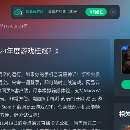
网易云游戏
海量游戏 即点即玩
立刻前往
GA 2024年
024年度游戏桂冠？》
悟空的运行，如果你的手机游玩黑神话：悟空会发
悟空。只需一键登录，即可随时上线游戏。网易云
（网页&客户端，尽享模拟器般体验，支持Mac&Wi
玩，非常方便。电脑&手机浏 览 器打开网 易 云 游
Store下 载网易云游戏APP，任意低配手机都能畅
相
非常方便，赶紧试试吧！
在11月19日的零点通过直播形式公布，涵盖超过三十