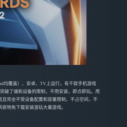
ne&iPad均覆盖）、安卓、TV上运行，有千款手机游戏
戏突破了端和设备的限制，不用安装，即点即玩。用
而且完全不受设备配置和容量限制，不占空间，不
所欲地免下载安装游玩大量游戏。