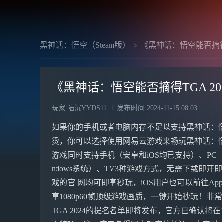
黑神话：悟空（Steam版）
《黑神话：悟空能否摘得T
《黑神话：悟空能否摘得TGA 2
玩家 陆沉YYDS11
发布时间
2024-11-15 08:03
如果你的手机或者电脑内存不足以支持黑神话：
烫，你可以选择使用网易云游戏来畅玩黑神话：
游戏同时支持手机（安卓和iOS均已支持）、PC
ndows系统）、TV3种游戏方式，无需下载即开即
戏的官 网均可即享秒玩，iOS用户也可以前往App 
享1080p60帧顶级游戏画质，一键开始秒玩！
TGA 2024的提名名单即将发布，官方已确认将