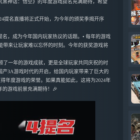
《黑神话：悟空》的年度游戏提名充满期待，希望
2024提名直播将正式开始，为今年的颁奖季揭开序
名，成为今年国内玩家热议的话题。• 每年的游戏
是能带来让玩家难以忘怀的时刻。今年的获奖游戏将
回顾了一年的游戏成就，更是全球玩家共同庆祝的时
国产3A游戏时代的开启，给国内玩家带来了巨大的
赢得年度游戏的荣誉。如果真能如此，这将为2024年
年的游戏前景充满期待！🎉