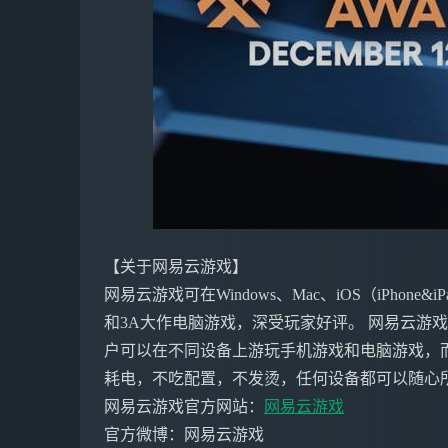
【关于网易云游戏】
网易云游戏可在Windows、Mac、iOS（iPho
和3A大作电脑游戏，深受玩家好评。 网易云游
户可以在不同设备上游玩手机游戏和电脑游戏，
耗电，不吃配置，不发烫，任何设备都可以随心
网易云游戏官方网站：
网易云游戏
官方微博：网易云游戏