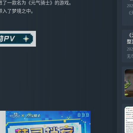
进了一款名为《元气骑士》的游戏。
202
带入了梦境之中。
《
整
202