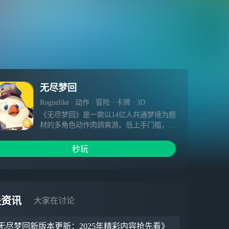
无尽梦回
Roguelike
动作
冒险
卡牌
3D
《无尽梦回》是一款以14亿人共通梦境为题
材的多角色动作肉鸽爽游。低上手门槛，华
丽纯爽感！你将在梦境专卖店成为「捕梦
者」，进入无秩序的梦乡大陆与梦灵签订契
秒玩
约，开启奇异冒险！游戏致力于打造纯正动
作肉鸽体验，6大流派，40+梦灵，400多种
回响全维度自由组合，角色、技能构筑千变
万化！海量随机地图&奇遇事件，更有32人
实时PVP、限时生存、无限爬塔等多种肉鸽
关资讯
大家在讨论
玩法挑战，拒绝重复体验！击碎！入梦是个
菜鸡，梦醒满屏暴击想在梦中极速变强，请
无尽梦回新版本更新：2025年精彩内容抢先看》
尽可能多地挑战梦境房间！单局15+关卡房