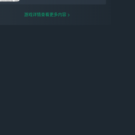
存在于世界的异空间，每晚当14亿人进入梦
乡时，那些由人类共通情绪创造出的梦，在
不断吸收心念后化成人形，成为梦灵，在人
游戏详情查看更多内容
类梦里画地为巢。当世人形形色色的执念，
逐渐扭曲梦境，解开一切困局的钥匙，就是
你——能清醒游走于他人梦境的捕梦者......
爽玩！超多肉鸽新玩法，自由挑战不长草游
戏以肉鸽机制为核心，打造丰富肉鸽+玩法
系统！32人实时PVP模式——肉鸽吃鸡同场
竞技，角逐唯一胜者！限时生存模式——一
边构筑成神，一边在密集怪群中畅快割草！
更有无限爬塔、主题赛季等多种挑战模式及
全新赛季玩法，用肉鸽告别长草期！